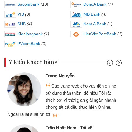
Sacombank
(13)
DongA Bank
(7)
VIB
(3)
MB Bank
(4)
SHB
(4)
Nam A Bank
(1)
Kienlongbank
(1)
LienVietPostBank
(1)
PVcomBank
(3)
Ý kiến khách hàng
Đoàn Hữu C
 Nguyễn
Mình cần t
 trang web cho vay tiền online
chiếc xe wav
 thân thiện, dễ hiểu.Tôi rất
gói vay tiền
ởi vì thời gian giải ngân nhanh
cần gặp mặt nê
tất cả đều thực hiện Online.
thiệu cho bạn bè biết
Cấn Văn Lực
hật Nam - Tài xế