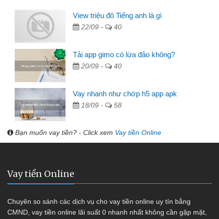
View triệu đô Tiếng anh là gì
22/09 -
40
Tải app gimo có lừa đảo không?
20/09 -
40
Vay nhanh như chớp h5 app apk
18/09 -
58
Bạn muốn vay tiền? - Click xem
Vay tiền Online
Vay tiền Online
Chuyên so sánh các dịch vụ cho vay tiền online uy tín bằng
CMND, vay tiền online lãi suất 0 nhanh nhất không cần gặp mặt,