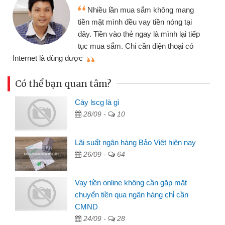
Tôi kinh d
ều lần mua sắm không mang
nhiều lúc cần
ặt mình đều vay tiền nóng tại
đến website qu
ền vào thẻ ngay là mình lại tiếp
đã giải quyết
a sắm. Chỉ cần điện thoại có
mình nhanh chóng
Có thể bạn quan tâm?
Cày lscg là gì
28/09 -
10
Lãi suất ngân hàng Bảo Việt hiện nay
26/09 -
64
Vay tiền online không cần gặp mặt
chuyển tiền qua ngân hàng chỉ cần
CMND
24/09 -
28