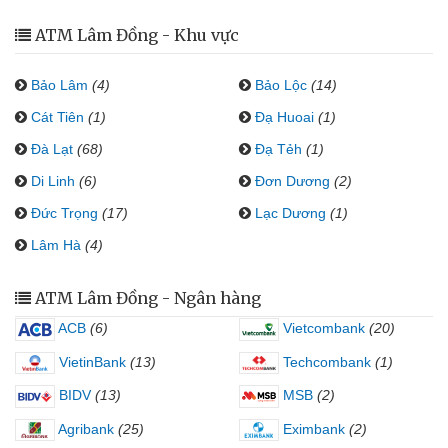
ATM Lâm Đồng - Khu vực
Bảo Lâm
(4)
Bảo Lộc
(14)
Cát Tiên
(1)
Đạ Huoai
(1)
Đà Lạt
(68)
Đạ Tẻh
(1)
Di Linh
(6)
Đơn Dương
(2)
Đức Trọng
(17)
Lạc Dương
(1)
Lâm Hà
(4)
ATM Lâm Đồng - Ngân hàng
ACB
(6)
Vietcombank
(20)
VietinBank
(13)
Techcombank
(1)
BIDV
(13)
MSB
(2)
Agribank
(25)
Eximbank
(2)