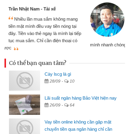
Cấn Văn Lực - Tạp hóa
Tôi kinh doanh buôn bán nhỏ lẻ
nhiều lúc cần vốn nhập hàng, nhờ biết
đến website qua bạn bè giới thiệu tôi
đã giải quyết được công việc của
mình nhanh chóng
th
Có thể bạn quan tâm?
Cày lscg là gì
28/09 -
10
Lãi suất ngân hàng Bảo Việt hiện nay
26/09 -
64
Vay tiền online không cần gặp mặt
chuyển tiền qua ngân hàng chỉ cần