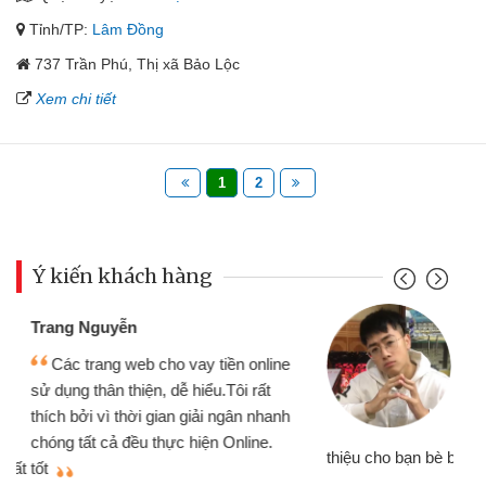
Tỉnh/TP:
Lâm Đồng
737 Trần Phú, Thị xã Bảo Lộc
Xem chi tiết
1
2
Ý kiến khách hàng
Đoàn Hữu Cảnh
Mình cần tiền gấp nên định cầm cố
chiếc xe wave nhưng thật may đã có
gói vay tiền bằng CMND online không
cần gặp mặt nên rất tiện lợi, sẽ giới
thiệu cho bạn bè biết
qu