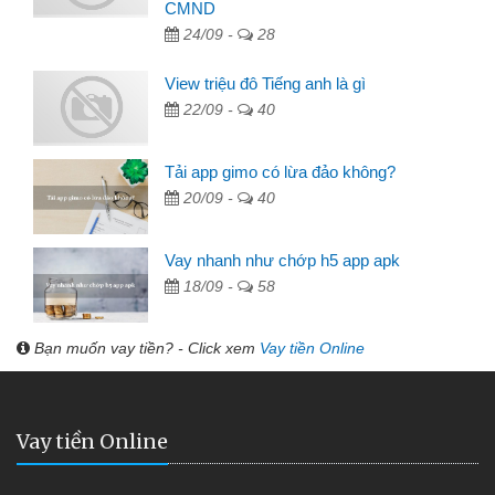
CMND
24/09 -
28
View triệu đô Tiếng anh là gì
22/09 -
40
Tải app gimo có lừa đảo không?
20/09 -
40
Vay nhanh như chớp h5 app apk
18/09 -
58
Bạn muốn vay tiền? - Click xem
Vay tiền Online
Vay tiền Online