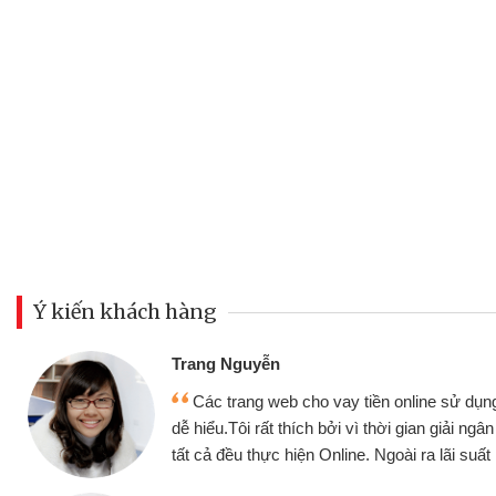
Ý kiến khách hàng
Đoàn Hữ
Mình c
y tiền online sử dụng thân thiện,
nhưng thậ
i vì thời gian giải ngân nhanh chóng
không cần 
ine. Ngoài ra lãi suất rất tốt
bè biết