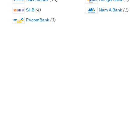
SHB
(4)
Nam A Bank
(1)
PVcomBank
(3)