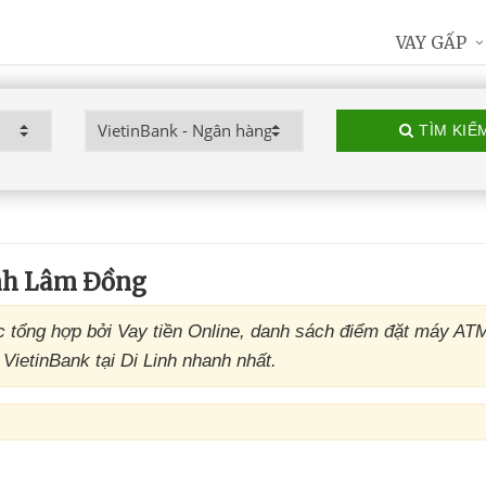
VAY GẤP
TÌM KIẾ
nh Lâm Đồng
 tổng hợp bởi Vay tiền Online, danh sách điểm đặt máy AT
 VietinBank tại Di Linh nhanh nhất.