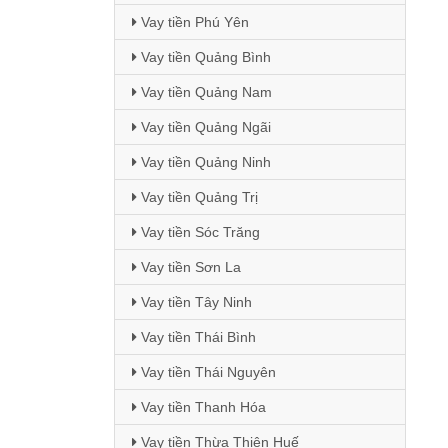
Vay tiền Phú Yên
Vay tiền Quảng Bình
Vay tiền Quảng Nam
Vay tiền Quảng Ngãi
Vay tiền Quảng Ninh
Vay tiền Quảng Trị
Vay tiền Sóc Trăng
Vay tiền Sơn La
Vay tiền Tây Ninh
Vay tiền Thái Bình
Vay tiền Thái Nguyên
Vay tiền Thanh Hóa
Vay tiền Thừa Thiên Huế