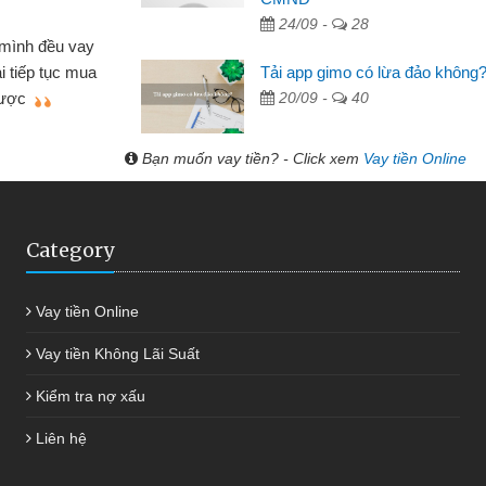
Lực - Tạp hóa
24/09 -
28
h doanh buôn bán nhỏ lẻ nhiều lúc cần vốn nhập
Tải app gimo có lừa đảo không
biết đến website qua bạn bè giới thiệu tôi đã giải
20/09 -
40
c công việc của mình nhanh chóng
Bạn muốn vay tiền? - Click xem
Vay tiền Online
Category
Vay tiền Online
Vay tiền Không Lãi Suất
Kiểm tra nợ xấu
Liên hệ