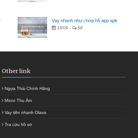
Mất 2 tuần các ngân hàng không ai cho vay. Trong khi
cần có 2 triệu để giải quyết việc riêng, trong 1-2 ngày tôi trả
?
Vay nhanh như chớp h5 app apk
được thôi. Cảm ơn đã giúp tôi kịp thời và nhanh chóng
18/09 -
58
Other link
Ngựa Thái Chính Hãng
Micro Thu Âm
Vay tiền nhanh Olava
Tra cứu hồ sơ