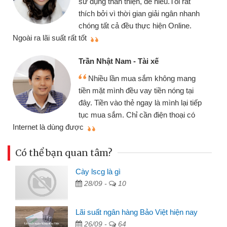
sử dụng thân thiện, dễ hiểu.Tôi rất
thích bởi vì thời gian giải ngân nhanh
chóng tất cả đều thực hiện Online.
thi
Ngoài ra lãi suất rất tốt
Trần Nhật Nam - Tài xế
Nhiều lần mua sắm không mang
tiền mặt mình đều vay tiền nóng tại
đây. Tiền vào thẻ ngay là mình lại tiếp
tục mua sắm. Chỉ cần điện thoại có
mì
Internet là dùng được
Có thể bạn quan tâm?
Cày lscg là gì
28/09 -
10
Lãi suất ngân hàng Bảo Việt hiện nay
26/09 -
64