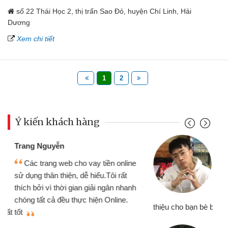
số 22 Thái Học 2, thị trấn Sao Đỏ, huyện Chí Linh, Hải
Dương
Xem chi tiết
1
2
Ý kiến khách hàng
Đoàn Hữu Cảnh
Mình cần tiền gấp nên định cầm cố
chiếc xe wave nhưng thật may đã có
gói vay tiền bằng CMND online không
cần gặp mặt nên rất tiện lợi, sẽ giới
thiệu cho bạn bè biết
qu