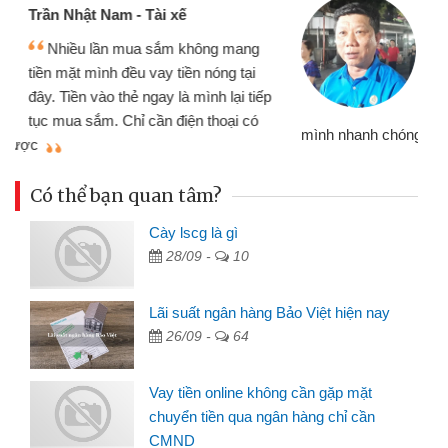
Cấn Văn Lực - Tạp hóa
Tôi kinh doanh buôn bán nhỏ lẻ
nhiều lúc cần vốn nhập hàng, nhờ biết
đến website qua bạn bè giới thiệu tôi
đã giải quyết được công việc của
mình nhanh chóng
th
Có thể bạn quan tâm?
Cày lscg là gì
28/09 -
10
Lãi suất ngân hàng Bảo Việt hiện nay
26/09 -
64
Vay tiền online không cần gặp mặt
chuyển tiền qua ngân hàng chỉ cần
CMND