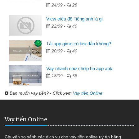
24/09 -
28
View triệu đô Tiếng anh là gì
22/09 -
40
Tải app gimo có lừa đảo không?
20/09 -
40
Vay nhanh như chớp h5 app apk
18/09 -
58
Bạn muốn vay tiền? - Click xem
Vay tiền Online
Vay tiền Online
Chuyên so sánh các dịch vụ cho vay tiền online uy tín bằng