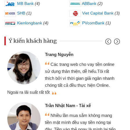
MB Bank
(4)
ABBank
(2)
SHB
(1)
Viet Capital Bank
(3)
Kienlongbank
(4)
PVcomBank
(1)
Ý kiến khách hàng
Trang Nguyễn
Các trang web cho vay tiền online
sử dụng thân thiện, dễ hiểu.Tôi rất
thích bởi vì thời gian giải ngân nhanh
chóng tất cả đều thực hiện Online.
thi
Ngoài ra lãi suất rất tốt
Trần Nhật Nam - Tài xế
Nhiều lần mua sắm không mang
tiền mặt mình đều vay tiền nóng tại
đây. Tiền vào thẻ ngay là mình lại tiếp