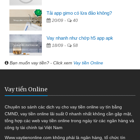
Tải app gimo có lừa đảo không?
20/09 -
40
Vay nhanh như chớp h5 app apk
18/09 -
58
Bạn muốn vay tiền? - Click xem
Vay tiền Online
Vay tiền Online
Chuyên so sánh các dịch vụ cho vay tiền online uy tín bằng
CMND, vay tiền online lãi suất 0 nhanh nhất không cần gặp mặt,
tổng hợp các web vay tiền online trong ngày từ các ngân hàng và
công ty tài chính tại Việt Nam
Www.vaytienonline.com không phải là ngân hàng, tổ chức tín