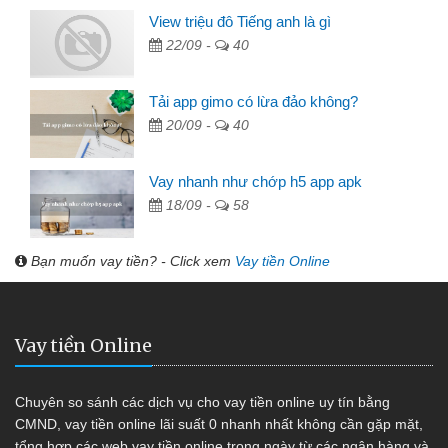
View triệu đô Tiếng anh là gì
22/09 -
40
Tải app gimo có lừa đảo không?
20/09 -
40
Vay nhanh như chớp h5 app apk
18/09 -
58
Bạn muốn vay tiền? - Click xem
Vay tiền Online
Vay tiền Online
Chuyên so sánh các dịch vụ cho vay tiền online uy tín bằng
CMND, vay tiền online lãi suất 0 nhanh nhất không cần gặp mặt,
tổng hợp các web vay tiền online trong ngày từ các ngân hàng và