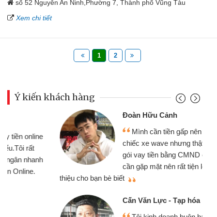
số 52 Nguyễn An Ninh,Phường 7, Thành phố Vũng Tàu
Xem chi tiết
1
2
Ý kiến khách hàng
Đoàn Hữu Cảnh
Mình cần tiền gấp nên định cầm cố
chiếc xe wave nhưng thật may đã có
gói vay tiền bằng CMND online không
cần gặp mặt nên rất tiện lợi, sẽ giới
thiệu cho bạn bè biết
qu
Cấn Văn Lực - Tạp hóa
Tôi kinh doanh buôn bán nhỏ lẻ