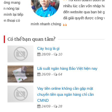
nhiều lúc cần vốn nhập hàng, nhờ biết
đến website qua bạn bè giới thiệu tôi
đã giải quyết được công việc của
mình nhanh chóng
th
Có thể bạn quan tâm?
Cày lscg là gì
28/09 -
10
Lãi suất ngân hàng Bảo Việt hiện nay
26/09 -
64
Vay tiền online không cần gặp mặt
chuyển tiền qua ngân hàng chỉ cần
CMND
24/09 -
28