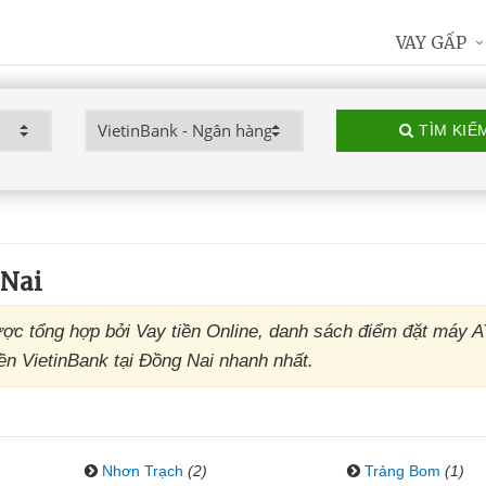
VAY GẤP
TÌM KIẾ
 Nai
ợc tổng hợp bởi Vay tiền Online, danh sách điểm đặt máy 
ền VietinBank tại Đồng Nai nhanh nhất.
Nhơn Trạch
(2)
Trảng Bom
(1)