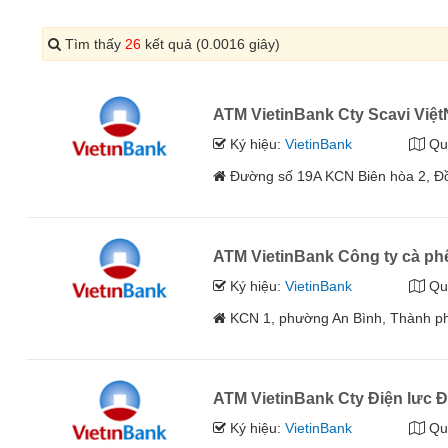
Tìm thấy
26
kết quả (0.0016 giây)
ATM VietinBank Cty Scavi Việ
Ký hiệu:
VietinBank
Qu
Đường số 19A KCN Biên hòa 2, Đ
ATM VietinBank Công ty cà ph
Ký hiệu:
VietinBank
Qu
KCN 1, phường An Bình, Thành p
ATM VietinBank Cty Điện lưc 
Ký hiệu:
VietinBank
Qu