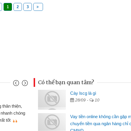
1
2
3
Có thể bạn quan tâm?
Cày lscg là gì
Đoàn Hữu Cảnh
28/09 -
10
Mình cần tiền gấp nên định 
 thân thiện,
nhưng thật may đã có gói vay 
ân nhanh chóng
Vay tiền online không cần gặp 
không cần gặp mặt nên rất tiện l
rất tốt
chuyển tiền qua ngân hàng chỉ 
bè biết
CMND