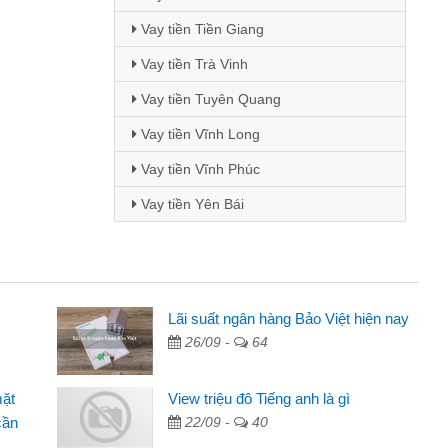
Vay tiền Tiền Giang
Vay tiền Trà Vinh
Vay tiền Tuyên Quang
Vay tiền Vĩnh Long
Vay tiền Vĩnh Phúc
Vay tiền Yên Bái
Lãi suất ngân hàng Bảo Việt hiện nay
Mai Lan - Sinh vi
26/09 -
64
cầm cố chiếc xe wave
Tôi biết đến thô
tiền bằng CMND online
sinh viên nên cần 
mặt
View triệu đô Tiếng anh là gì
ợi, sẽ giới thiệu cho bạn
thấy thủ tục nhanh
cần
22/09 -
40
Lâm Minh Chánh