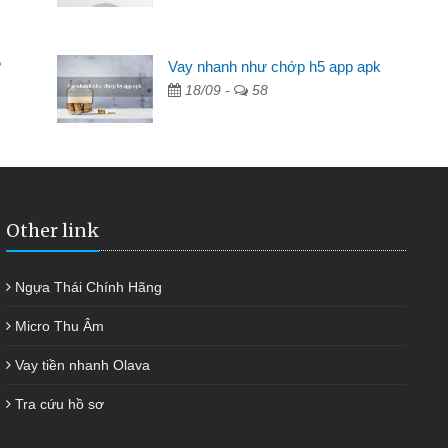
Mất 2 tuần các 
lẻ nhiều lúc cần vốn nhập
cần có 2 triệu để gi
?
Vay nhanh như chớp h5 app apk
ạn bè giới thiệu tôi đã giải
được thôi. Cảm ơn 
18/09 -
58
h nhanh chóng
Other link
Ngựa Thái Chính Hãng
Micro Thu Âm
Vay tiền nhanh Olava
Tra cứu hồ sơ