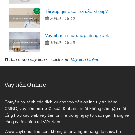
Tải app gimo có lừa đảo không?
20/09 -
40
Vay nhanh như chớp h5 app apk
18/09 -
58
Bạn muốn vay tiền? - Click xem
Vay tiền Online
Vay tiền Online
Chuyên so sánh các dịch vụ cho vay tiền online uy tín bằng
CMND, vay tiền online lãi suất 0 nhanh nhất không cần gặp mặt,
tổng hợp các web vay tiền online trong ngày từ các ngân hàng và
công ty tài chính tại Việt Nam
Www.vaytienonline.com không phải là ngân hàng, tổ chức tín