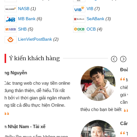
NASB
(1)
VIB
(7)
MB Bank
(6)
SeABank
(3)
SHB
(5)
OCB
(4)
LienVietPostBank
(2)
Ý kiến khách hàng
Đoàn Hữu Cảnh
Mình cần tiền gấp nên định cầm cố
chiếc xe wave nhưng thật may đã có
gói vay tiền bằng CMND online không
cần gặp mặt nên rất tiện lợi, sẽ giới
thiệu cho bạn bè biết
qu
Cấn Văn Lực - Tạp hóa
Tôi kinh doanh buôn bán nhỏ lẻ