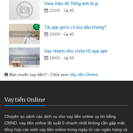
View triệu đô Tiếng anh là gì
22/09 -
40
Tải app gimo có lừa đảo không?
20/09 -
40
Vay nhanh như chớp h5 app apk
18/09 -
58
Bạn muốn vay tiền? - Click xem
Vay tiền Online
Vay tiền Online
Chuyên so sánh các dịch vụ cho vay tiền online uy tín bằng
CMND, vay tiền online lãi suất 0 nhanh nhất không cần gặp mặt,
tổng hợp các web vay tiền online trong ngày từ các ngân hàng và