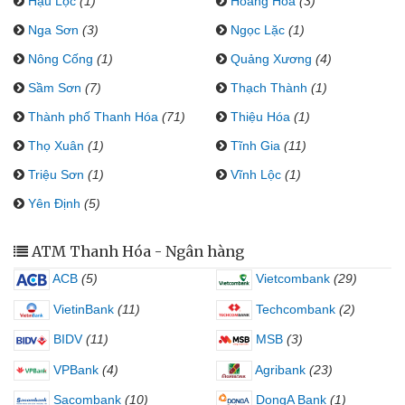
Hậu Lộc
(1)
Hoằng Hóa
(3)
Nga Sơn
(3)
Ngọc Lặc
(1)
Nông Cống
(1)
Quảng Xương
(4)
Sầm Sơn
(7)
Thạch Thành
(1)
Thành phố Thanh Hóa
(71)
Thiệu Hóa
(1)
Thọ Xuân
(1)
Tĩnh Gia
(11)
Triệu Sơn
(1)
Vĩnh Lộc
(1)
Yên Định
(5)
ATM Thanh Hóa - Ngân hàng
ACB
(5)
Vietcombank
(29)
VietinBank
(11)
Techcombank
(2)
BIDV
(11)
MSB
(3)
VPBank
(4)
Agribank
(23)
Sacombank
(10)
DongA Bank
(1)