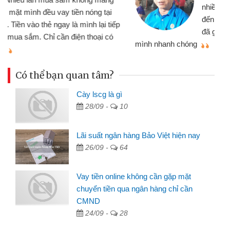
nhiều lúc cần vốn nhập hàng, nhờ biết
đến website qua bạn bè giới thiệu tôi
đã giải quyết được công việc của
mình nhanh chóng
th
Có thể bạn quan tâm?
Cày lscg là gì
28/09 -
10
Lãi suất ngân hàng Bảo Việt hiện nay
26/09 -
64
Vay tiền online không cần gặp mặt
chuyển tiền qua ngân hàng chỉ cần
CMND
24/09 -
28