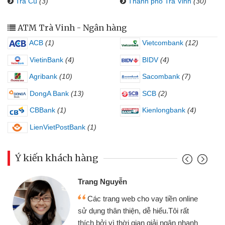
Trà Cú
(3)
Thành phố Trà Vinh
(30)
ATM Trà Vinh - Ngân hàng
ACB
(1)
Vietcombank
(12)
VietinBank
(4)
BIDV
(4)
Agribank
(10)
Sacombank
(7)
DongA Bank
(13)
SCB
(2)
CBBank
(1)
Kienlongbank
(4)
LienVietPostBank
(1)
Ý kiến khách hàng
Trang Nguyễn
Các trang web cho vay tiền online
sử dụng thân thiện, dễ hiểu.Tôi rất
thích bởi vì thời gian giải ngân nhanh