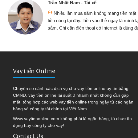
Cấn Văn Lực -
 mang tiền mặt mình đều vay
Tôi kinh doa
ẻ ngay là mình lại tiếp tục mua
hàng, nhờ biết đ
nternet là dùng được
quyết được côn
Vay tiền Online
Chuyên so sánh các dịch vụ cho vay tiền online uy tín bằng
CMND, vay tiền online lãi suất 0 nhanh nhất không cần gặp
mặt, tổng hợp các web vay tiền online trong ngày từ các ngân
hàng và công ty tài chính tại Việt Nam
Www.vaytienonline.com không phải là ngân hàng, tổ chức tín
dụng hay công ty cho vay!
Contact Us