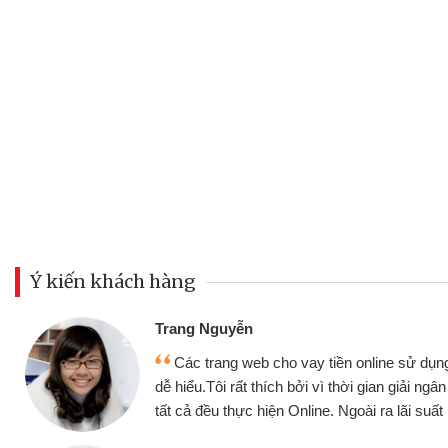
Ý kiến khách hàng
Đoàn Hữu Cả
Mình cần tiề
n online sử dụng thân thiện,
nhưng thật may
thời gian giải ngân nhanh chóng
không cần gặp mặ
goài ra lãi suất rất tốt
bè biết