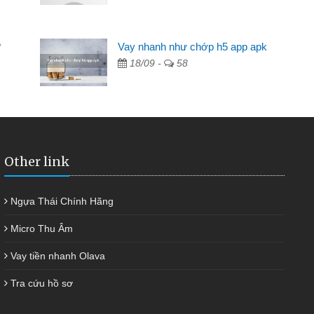
Mất 2 tuần các ngân hàng không ai cho vay. Trong khi
 có 2 triệu để giải quyết việc riêng, trong 1-2 ngày tôi trả
?
Vay nhanh như chớp h5 app apk
ợc thôi. Cảm ơn đã giúp tôi kịp thời và nhanh chóng
18/09 -
58
Other link
Ngựa Thái Chính Hãng
Micro Thu Âm
Vay tiền nhanh Olava
Tra cứu hồ sơ