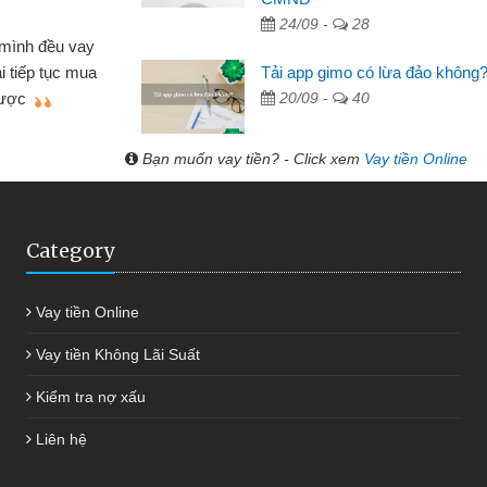
 Tạp hóa
24/09 -
28
nh buôn bán nhỏ lẻ nhiều lúc cần vốn nhập
cần
Tải app gimo có lừa đảo không
ến website qua bạn bè giới thiệu tôi đã giải
đư
20/09 -
40
g việc của mình nhanh chóng
Bạn muốn vay tiền? - Click xem
Vay tiền Online
Category
Vay tiền Online
Vay tiền Không Lãi Suất
Kiểm tra nợ xấu
Liên hệ