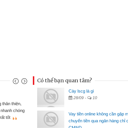
Có thể bạn quan tâm?
nh
Cày lscg là gì
Ma
28/09 -
10
n gấp nên định cầm cố chiếc xe wave
 đã có gói vay tiền bằng CMND online
si
Vay tiền online không cần gặp 
t nên rất tiện lợi, sẽ giới thiệu cho bạn
th
chuyển tiền qua ngân hàng chỉ 
CMND
Lâ