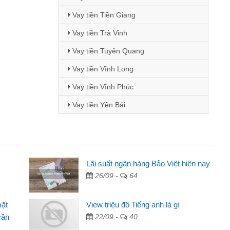
Vay tiền Tiền Giang
Vay tiền Trà Vinh
Vay tiền Tuyên Quang
Vay tiền Vĩnh Long
Vay tiền Vĩnh Phúc
Vay tiền Yên Bái
i Lan - Sinh viên
Lãi suất ngân hàng Bảo Việt hiện nay
26/09 -
64
Tôi biết đến thông qua quảng cáo trên facebook. Tôi là
nh viên nên cần đóng tiền nhà, sinh nhật bạn bè, mà đọc
mặt
View triệu đô Tiếng anh là gì
ấy thủ tục nhanh gọn nên tôi quyết định vay
cần
22/09 -
40
m Minh Chánh