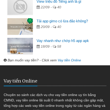
View triệu đô Tiếng anh là gì
22/09 -
40
Tải app gimo có lừa đảo không?
20/09 -
40
Vay nhanh như chớp h5 app apk
18/09 -
58
Bạn muốn vay tiền? - Click xem
Vay tiền Online
Vay tiền Online
Chuyên so sánh các dịch vụ cho vay tiền online uy tín bằng
CMND, vay tiền online lãi suất 0 nhanh nhất không cần gặp mặt,
tổng hợp các web vay tiền online trong ngày từ các ngân hàng và