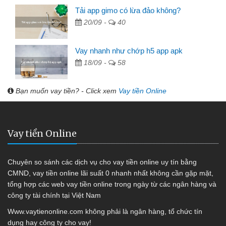
Tải app gimo có lừa đảo không?
20/09 -
40
Vay nhanh như chớp h5 app apk
18/09 -
58
Bạn muốn vay tiền? - Click xem
Vay tiền Online
Vay tiền Online
Chuyên so sánh các dịch vụ cho vay tiền online uy tín bằng
CMND, vay tiền online lãi suất 0 nhanh nhất không cần gặp mặt,
tổng hợp các web vay tiền online trong ngày từ các ngân hàng và
công ty tài chính tại Việt Nam
Www.vaytienonline.com không phải là ngân hàng, tổ chức tín
dụng hay công ty cho vay!