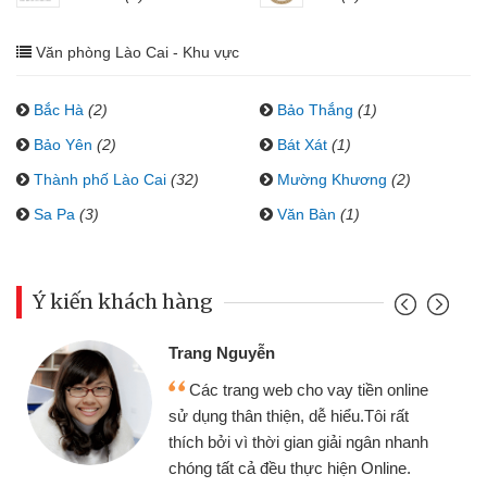
Văn phòng Lào Cai - Khu vực
Bắc Hà
(2)
Bảo Thắng
(1)
Bảo Yên
(2)
Bát Xát
(1)
Thành phố Lào Cai
(32)
Mường Khương
(2)
Sa Pa
(3)
Văn Bàn
(1)
Ý kiến khách hàng
Trang Nguyễn
Các trang web cho vay tiền online
sử dụng thân thiện, dễ hiểu.Tôi rất
thích bởi vì thời gian giải ngân nhanh
chóng tất cả đều thực hiện Online.
thi