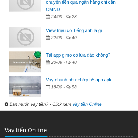
chuyển tiền qua ngân hàng chỉ cần
CMND
24/09 -
28
View triệu đô Tiếng anh là gì
22/09 -
40
Tải app gimo có lừa đảo không?
20/09 -
40
Vay nhanh như chớp h5 app apk
18/09 -
58
Bạn muốn vay tiền? - Click xem
Vay tiền Online
Vay tiền Online