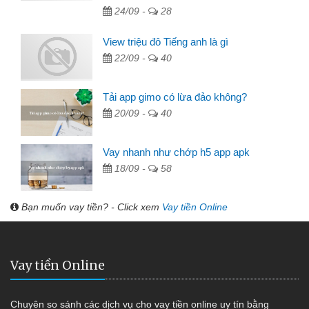
24/09 -
28
View triệu đô Tiếng anh là gì
22/09 -
40
Tải app gimo có lừa đảo không?
20/09 -
40
Vay nhanh như chớp h5 app apk
18/09 -
58
Bạn muốn vay tiền? - Click xem
Vay tiền Online
Vay tiền Online
Chuyên so sánh các dịch vụ cho vay tiền online uy tín bằng