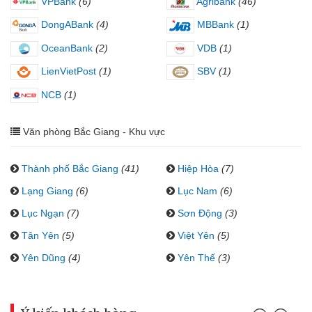
VPBank
(6)
Agribank
(46)
DongABank
(4)
MBBank
(1)
OceanBank
(2)
VDB
(1)
LienVietPost
(1)
SBV
(1)
NCB
(1)
Văn phòng Bắc Giang - Khu vực
Thành phố Bắc Giang
(41)
Hiệp Hòa
(7)
Lạng Giang
(6)
Lục Nam
(6)
Lục Ngạn
(7)
Sơn Động
(3)
Tân Yên
(5)
Việt Yên
(5)
Yên Dũng
(4)
Yên Thế
(3)