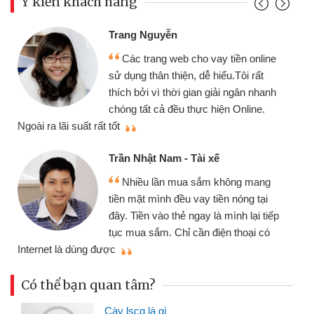
Ý kiến khách hàng
Trang Nguyễn
Các trang web cho vay tiền online
sử dụng thân thiện, dễ hiểu.Tôi rất
thích bởi vì thời gian giải ngân nhanh
chóng tất cả đều thực hiện Online.
thi
Ngoài ra lãi suất rất tốt
Trần Nhật Nam - Tài xế
Nhiều lần mua sắm không mang
tiền mặt mình đều vay tiền nóng tại
đây. Tiền vào thẻ ngay là mình lại tiếp
tục mua sắm. Chỉ cần điện thoại có
mì
Internet là dùng được
Có thể bạn quan tâm?
Cày lscg là gì