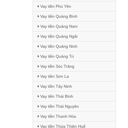
Vay tiền Phú Yên
Vay tiền Quảng Bình
Vay tiền Quảng Nam
Vay tiền Quảng Ngãi
Vay tiền Quảng Ninh
Vay tiền Quảng Trị
Vay tiền Sóc Trăng
Vay tiền Sơn La
Vay tiền Tây Ninh
Vay tiền Thái Bình
Vay tiền Thái Nguyên
Vay tiền Thanh Hóa
Vay tiền Thừa Thiên Huế