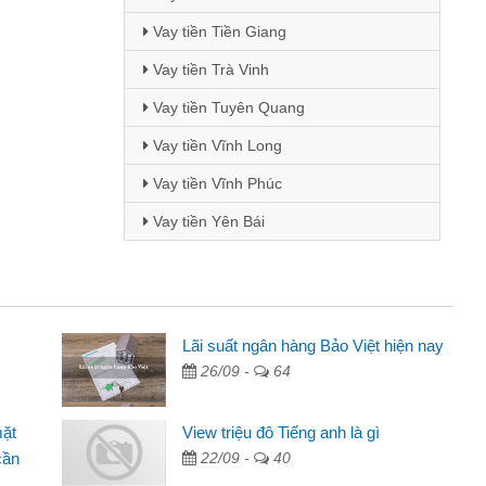
Vay tiền Tiền Giang
Vay tiền Trà Vinh
Vay tiền Tuyên Quang
Vay tiền Vĩnh Long
Vay tiền Vĩnh Phúc
Vay tiền Yên Bái
Mai Lan - Sinh viên
Lãi suất ngân hàng Bảo Việt hiện nay
26/09 -
64
Tôi biết đến thông qua quảng cáo trên facebook. Tôi là
sinh viên nên cần đóng tiền nhà, sinh nhật bạn bè, mà đọc
mặt
View triệu đô Tiếng anh là gì
thấy thủ tục nhanh gọn nên tôi quyết định vay
cần
22/09 -
40
Lâm Minh Chánh