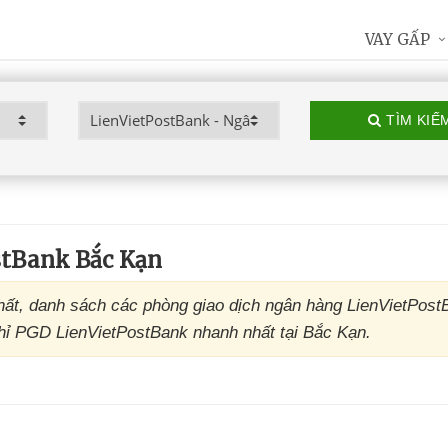
VAY GẤP
TÌM KIẾ
stBank Bắc Kạn
ất, danh sách các phòng giao dịch ngân hàng LienVietPost
 chỉ PGD LienVietPostBank nhanh nhất tại Bắc Kạn.