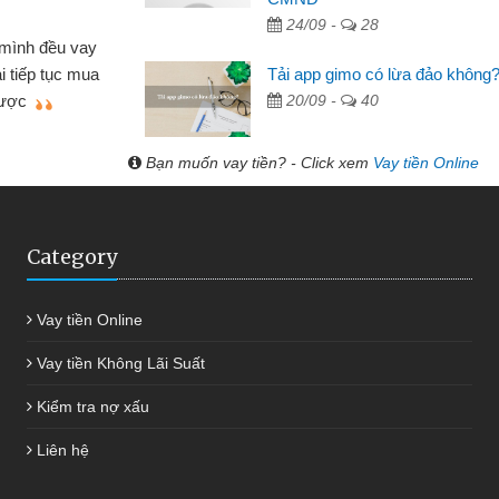
 Văn Lực - Tạp hóa
24/09 -
28
Tôi kinh doanh buôn bán nhỏ lẻ nhiều lúc cần vốn nhập
Tải app gimo có lừa đảo không
g, nhờ biết đến website qua bạn bè giới thiệu tôi đã giải
20/09 -
40
ết được công việc của mình nhanh chóng
Bạn muốn vay tiền? - Click xem
Vay tiền Online
Category
Vay tiền Online
Vay tiền Không Lãi Suất
Kiểm tra nợ xấu
Liên hệ