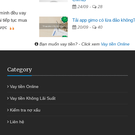
Cấn Văn Lực - Tạp hóa
24/09 -
28
 mình đều vay
Tôi kinh doanh buôn bán nhỏ 
ại tiếp tục mua
Tải app gimo có lừa đảo không
hàng, nhờ biết đến website qua b
 được
20/09 -
40
quyết được công việc của mìn
Bạn muốn vay tiền? - Click xem
Vay tiền Online
Category
Vay tiền Online
Vay tiền Không Lãi Suất
Kiểm tra nợ xấu
Liên hệ