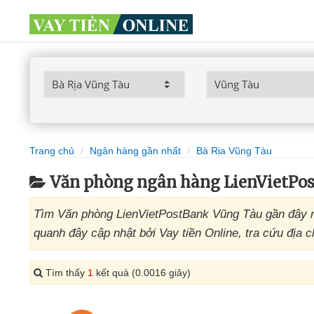
Trang chủ
Ngân hàng gần nhất
Bà Rịa Vũng Tàu
Văn phòng ngân hàng LienVietPo
Tìm Văn phòng LienVietPostBank Vũng Tàu gần đây n
quanh đây cập nhật bởi Vay tiền Online, tra cứu địa
Tìm thấy
1
kết quả (0.0016 giây)