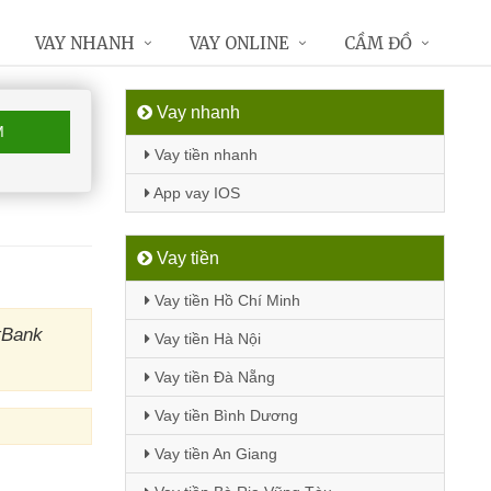
VAY NHANH
VAY ONLINE
CẦM ĐỒ
Vay nhanh
M
Vay tiền nhanh
App vay IOS
Vay tiền
Vay tiền Hồ Chí Minh
tBank
Vay tiền Hà Nội
Vay tiền Đà Nẵng
Vay tiền Bình Dương
Vay tiền An Giang