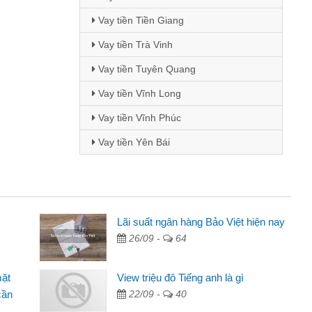
Vay tiền Tiền Giang
Vay tiền Trà Vinh
Vay tiền Tuyên Quang
Vay tiền Vĩnh Long
Vay tiền Vĩnh Phúc
Vay tiền Yên Bái
Lãi suất ngân hàng Bảo Việt hiện nay
Mai Lan - Sinh vi
26/09 -
64
cầm cố chiếc xe wave
Tôi biết đến thô
tiền bằng CMND online
sinh viên nên cần 
mặt
View triệu đô Tiếng anh là gì
ợi, sẽ giới thiệu cho bạn
thấy thủ tục nhanh
cần
22/09 -
40
Lâm Minh Chánh