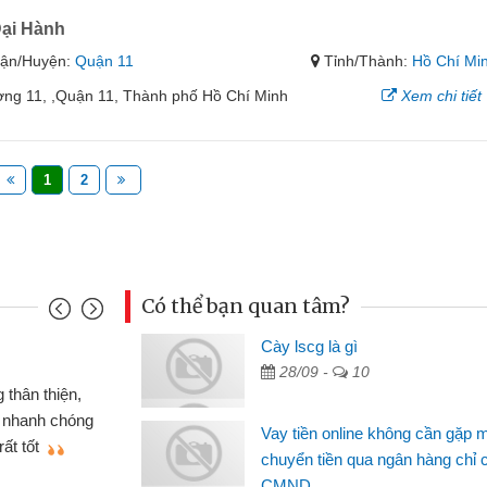
Đại Hành
ận/Huyện:
Quận 11
Tỉnh/Thành:
Hồ Chí Mi
ng 11, ,Quận 11, Thành phố Hồ Chí Minh
Xem chi tiết
1
2
Có thể bạn quan tâm?
Cày lscg là gì
Đoàn Hữu Cảnh
28/09 -
10
Mình cần tiền gấp nên định 
 thân thiện,
nhưng thật may đã có gói vay 
ân nhanh chóng
Vay tiền online không cần gặp 
không cần gặp mặt nên rất tiện l
rất tốt
chuyển tiền qua ngân hàng chỉ 
bè biết
CMND