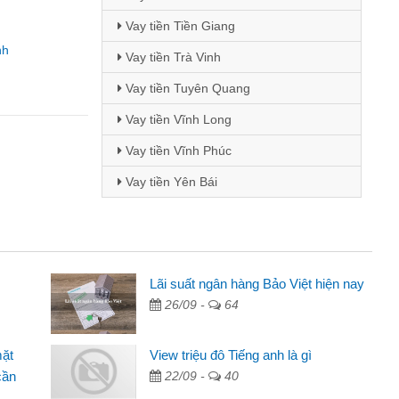
Vay tiền Tiền Giang
nh
Vay tiền Trà Vinh
Vay tiền Tuyên Quang
Vay tiền Vĩnh Long
Vay tiền Vĩnh Phúc
Vay tiền Yên Bái
Lãi suất ngân hàng Bảo Việt hiện nay
Mai Lan - Sinh vi
26/09 -
64
cầm cố chiếc xe wave
Tôi biết đến thô
tiền bằng CMND online
sinh viên nên cần 
mặt
View triệu đô Tiếng anh là gì
ợi, sẽ giới thiệu cho bạn
thấy thủ tục nhanh
cần
22/09 -
40
Lâm Minh Chánh