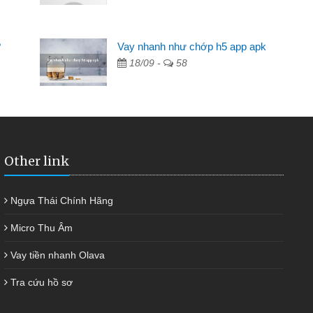
Mất 2 tuần các 
lẻ nhiều lúc cần vốn nhập
cần có 2 triệu để gi
?
Vay nhanh như chớp h5 app apk
ạn bè giới thiệu tôi đã giải
được thôi. Cảm ơn 
18/09 -
58
h nhanh chóng
Other link
Ngựa Thái Chính Hãng
Micro Thu Âm
Vay tiền nhanh Olava
Tra cứu hồ sơ