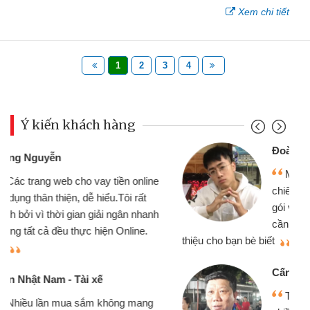
Xem chi tiết
1
2
3
4
Ý kiến khách hàng
Đoàn Hữu Cảnh
Mình cần tiền gấp nên định cầm cố
chiếc xe wave nhưng thật may đã có
gói vay tiền bằng CMND online không
cần gặp mặt nên rất tiện lợi, sẽ giới
thiệu cho bạn bè biết
qu
Cấn Văn Lực - Tạp hóa
Tôi kinh doanh buôn bán nhỏ lẻ