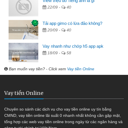
View triệu đô Tiếng anh là gì
22/09 -
40
Tải app gimo có lừa đảo không?
20/09 -
40
Vay nhanh như chớp h5 app apk
18/09 -
58
Bạn muốn vay tiền? - Click xem
Vay tiền Online
Vay tiền Online
Chuyên so sánh các dịch vụ cho vay tiền online uy tín bằng
CMND, vay tiền online lãi suất 0 nhanh nhất không cần gặp mặt,
tổng hợp các web vay tiền online trong ngày từ các ngân hàng và