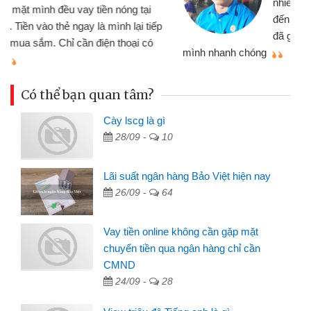
nhiều lúc cần vốn nhập hàng, nhờ biết
đến website qua bạn bè giới thiệu tôi
đã giải quyết được công việc của
mình nhanh chóng
th
Có thể bạn quan tâm?
Cày lscg là gì
28/09 -
10
Lãi suất ngân hàng Bảo Việt hiện nay
26/09 -
64
Vay tiền online không cần gặp mặt
chuyển tiền qua ngân hàng chỉ cần
CMND
24/09 -
28