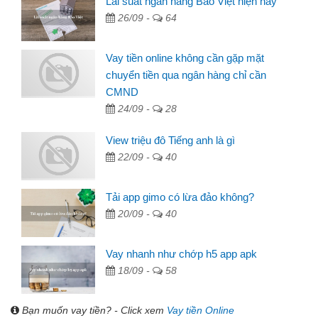
Lãi suất ngân hàng Bảo Việt hiện nay
26/09 -
64
Vay tiền online không cần gặp mặt
chuyển tiền qua ngân hàng chỉ cần
CMND
24/09 -
28
View triệu đô Tiếng anh là gì
22/09 -
40
Tải app gimo có lừa đảo không?
20/09 -
40
Vay nhanh như chớp h5 app apk
18/09 -
58
Bạn muốn vay tiền? - Click xem
Vay tiền Online