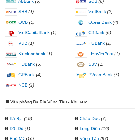
ABBank
(5)
SCB
(5)
SHB
(1)
VietBank
(2)
OCB
(1)
OceanBank
(4)
VietCapitalBank
(1)
CBBank
(5)
VDB
(1)
PGBank
(1)
Kienlongbank
(1)
LienVietPost
(1)
HDBank
(5)
SBV
(1)
GPBank
(4)
PVcomBank
(5)
NCB
(1)
Văn phòng Bà Rịa Vũng Tàu - Khu vực
Bà Rịa
(19)
Châu Đức
(7)
Đất Đỏ
(1)
Long Điền
(10)
Phú Mỹ
(16)
Vũng Tàu
(97)