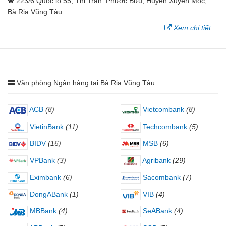
223/6 Quốc lộ 55, Thị Trấn. Phước Bửu, Huyện Xuyên Mộc,
Bà Rịa Vũng Tàu
Xem chi tiết
Văn phòng Ngân hàng tại Bà Rịa Vũng Tàu
ACB
(8)
Vietcombank
(8)
VietinBank
(11)
Techcombank
(5)
BIDV
(16)
MSB
(6)
VPBank
(3)
Agribank
(29)
Eximbank
(6)
Sacombank
(7)
DongABank
(1)
VIB
(4)
MBBank
(4)
SeABank
(4)