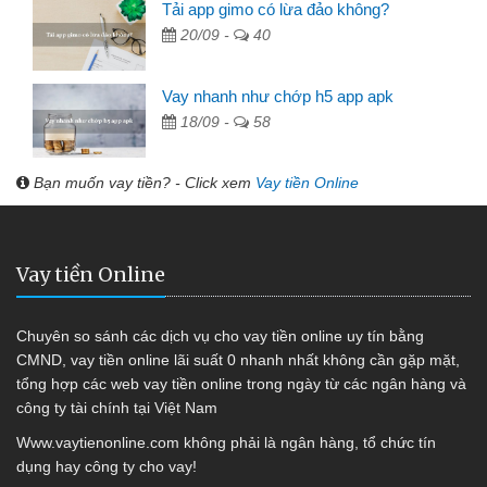
Tải app gimo có lừa đảo không?
20/09 -
40
Vay nhanh như chớp h5 app apk
18/09 -
58
Bạn muốn vay tiền? - Click xem
Vay tiền Online
Vay tiền Online
Chuyên so sánh các dịch vụ cho vay tiền online uy tín bằng
CMND, vay tiền online lãi suất 0 nhanh nhất không cần gặp mặt,
tổng hợp các web vay tiền online trong ngày từ các ngân hàng và
công ty tài chính tại Việt Nam
Www.vaytienonline.com không phải là ngân hàng, tổ chức tín
dụng hay công ty cho vay!