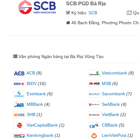
SCB PGD Bà Rịa
Ký hiệu:
SCB
Qu
46 Bạch Đằng, Phường Phước Chun
Văn phòng Ngân hàng tại Bà Rịa Vũng Tàu
ACB
(8)
Vietcombank
(8)
BIDV
(16)
MSB
(6)
Eximbank
(6)
Sacombank
(7)
MBBank
(4)
SeABank
(4)
SHB
(1)
VietBank
(2)
VietCapitalBank
(1)
CBBank
(5)
Kienlongbank
(1)
LienVietPost
(1)