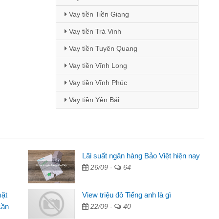
Vay tiền Tiền Giang
Vay tiền Trà Vinh
Vay tiền Tuyên Quang
Vay tiền Vĩnh Long
Vay tiền Vĩnh Phúc
Vay tiền Yên Bái
Lãi suất ngân hàng Bảo Việt hiện nay
Mai Lan - Sinh vi
26/09 -
64
cầm cố chiếc xe wave
Tôi biết đến thô
tiền bằng CMND online
sinh viên nên cần 
mặt
View triệu đô Tiếng anh là gì
ợi, sẽ giới thiệu cho bạn
thấy thủ tục nhanh
cần
22/09 -
40
Lâm Minh Chánh