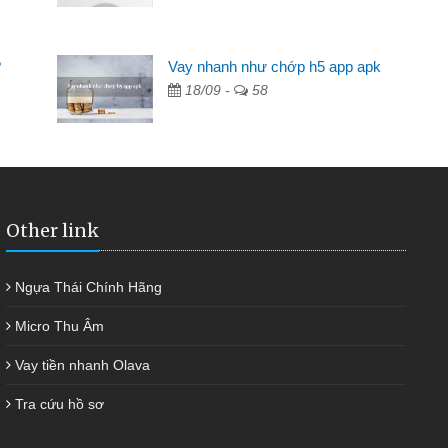
2 tuần các ngân hàng không ai cho vay. Trong khi
 triệu để giải quyết việc riêng, trong 1-2 ngày tôi trả
?
Vay nhanh như chớp h5 app apk
ôi. Cảm ơn đã giúp tôi kịp thời và nhanh chóng
18/09 -
58
Other link
Ngựa Thái Chính Hãng
Micro Thu Âm
Vay tiền nhanh Olava
Tra cứu hồ sơ