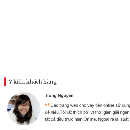
Ý kiến khách hàng
Đoàn Hữu Cảnh
Mình cần tiền gấ
ine sử dụng thân thiện,
nhưng thật may đã c
gian giải ngân nhanh chóng
không cần gặp mặt nên
ra lãi suất rất tốt
bè biết