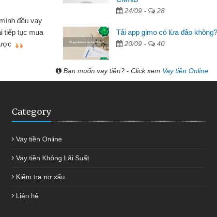
 hóa
24/09 -
28
Mất 
ôn bán nhỏ lẻ nhiều lúc cần vốn nhập
cần có 2
Tải app gimo có lừa đảo không
bsite qua bạn bè giới thiệu tôi đã giải
được th
20/09 -
40
ệc của mình nhanh chóng
Bạn muốn vay tiền? - Click xem
Vay tiền Online
Category
Vay tiền Online
Vay tiền Không Lãi Suất
Kiểm tra nợ xấu
Liên hệ