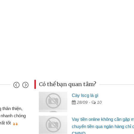
Có thể bạn quan tâm?
Cày lscg là gì
Mai Lan
28/09 -
10
p nên định cầm cố chiếc xe wave
Tôi 
ó gói vay tiền bằng CMND online
sinh vi
Vay tiền online không cần gặp 
 rất tiện lợi, sẽ giới thiệu cho bạn
thấy th
chuyển tiền qua ngân hàng chỉ 
CMND
Lâm Mi