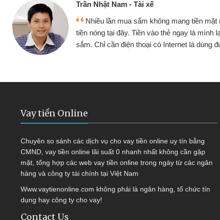
Cấn Văn Lực - Tạp
g tiền mặt mình đều vay
Tôi kinh doanh bu
y là mình lại tiếp tục mua
hàng, nhờ biết đến we
et là dùng được
quyết được công vi
Vay tiền Online
Chuyên so sánh các dịch vụ cho vay tiền online uy tín bằng
CMND, vay tiền online lãi suất 0 nhanh nhất không cần gặp
mặt, tổng hợp các web vay tiền online trong ngày từ các ngân
hàng và công ty tài chính tại Việt Nam
Www.vaytienonline.com không phải là ngân hàng, tổ chức tín
dụng hay công ty cho vay!
Contact Us