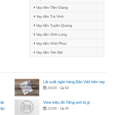
Vay tiền Tiền Giang
Vay tiền Trà Vinh
Vay tiền Tuyên Quang
Vay tiền Vĩnh Long
Vay tiền Vĩnh Phúc
Vay tiền Yên Bái
 - Sinh viên
Lãi suất ngân hàng Bảo Việt hiện nay
26/09 -
64
biết đến thông qua quảng cáo trên facebook. Tôi là
ên nên cần đóng tiền nhà, sinh nhật bạn bè, mà đọc
mặt
View triệu đô Tiếng anh là gì
ủ tục nhanh gọn nên tôi quyết định vay
cần
22/09 -
40
nh Chánh