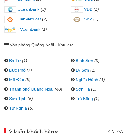
OceanBank
(3)
VDB
(1)
LienVietPost
(2)
SBV
(1)
PVcomBank
(1)
Văn phòng Quảng Ngãi - Khu vực
Ba Tơ
(1)
Bình Sơn
(9)
Đức Phổ
(7)
Lý Sơn
(1)
Mộ Đức
(5)
Nghĩa Hành
(4)
Thành phố Quảng Ngãi
(40)
Sơn Hà
(1)
Sơn Tịnh
(5)
Trà Bồng
(1)
Tư Nghĩa
(5)
Ý kiến khách hàng