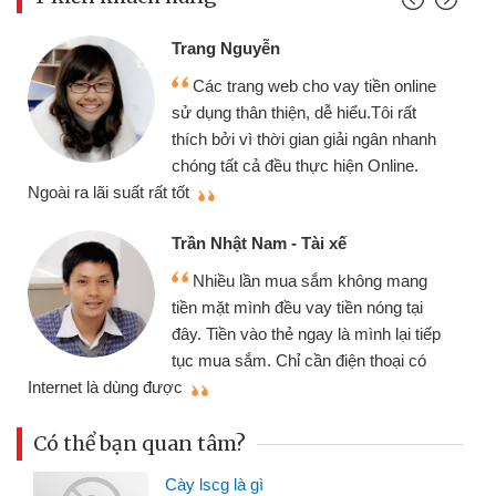
Trang Nguyễn
Các trang web cho vay tiền online
sử dụng thân thiện, dễ hiểu.Tôi rất
thích bởi vì thời gian giải ngân nhanh
chóng tất cả đều thực hiện Online.
thi
Ngoài ra lãi suất rất tốt
Trần Nhật Nam - Tài xế
Nhiều lần mua sắm không mang
tiền mặt mình đều vay tiền nóng tại
đây. Tiền vào thẻ ngay là mình lại tiếp
tục mua sắm. Chỉ cần điện thoại có
mì
Internet là dùng được
Có thể bạn quan tâm?
Cày lscg là gì