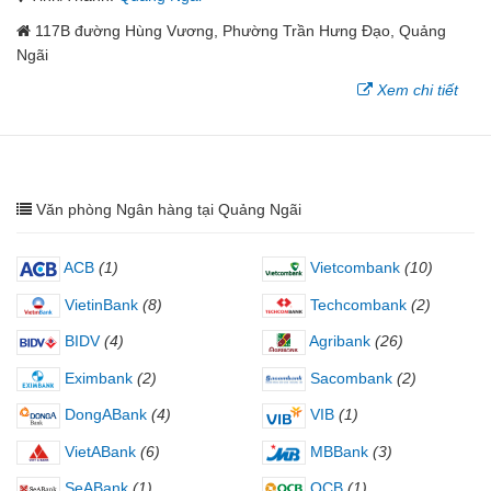
117B đường Hùng Vương, Phường Trần Hưng Đạo, Quảng
Ngãi
Xem chi tiết
Văn phòng Ngân hàng tại Quảng Ngãi
ACB
(1)
Vietcombank
(10)
VietinBank
(8)
Techcombank
(2)
BIDV
(4)
Agribank
(26)
Eximbank
(2)
Sacombank
(2)
DongABank
(4)
VIB
(1)
VietABank
(6)
MBBank
(3)
SeABank
(1)
OCB
(1)