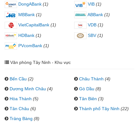
DongABank
(1)
VIB
(1)
MBBank
(1)
ABBank
(1)
VietCapitalBank
(1)
VDB
(1)
HDBank
(1)
SBV
(1)
PVcomBank
(1)
Văn phòng Tây Ninh - Khu vực
Bến Cầu
(2)
Châu Thành
(4)
Dương Minh Châu
(4)
Gò Dầu
(8)
Hòa Thành
(5)
Tân Biên
(3)
Tân Châu
(6)
Thành phố Tây Ninh
(22)
Trảng Bàng
(8)