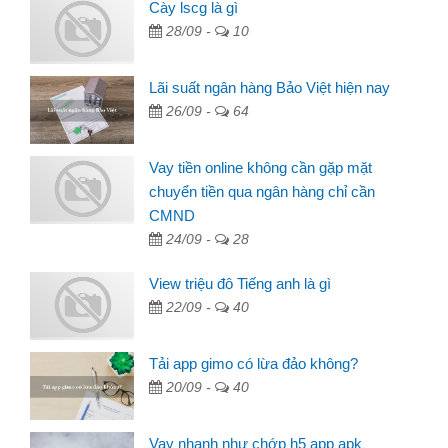
Cày lscg là gì
28/09 -
10
Lãi suất ngân hàng Bảo Việt hiện nay
26/09 -
64
Vay tiền online không cần gặp mặt
chuyển tiền qua ngân hàng chỉ cần
CMND
24/09 -
28
View triệu đô Tiếng anh là gì
22/09 -
40
Tải app gimo có lừa đảo không?
20/09 -
40
Vay nhanh như chớp h5 app apk