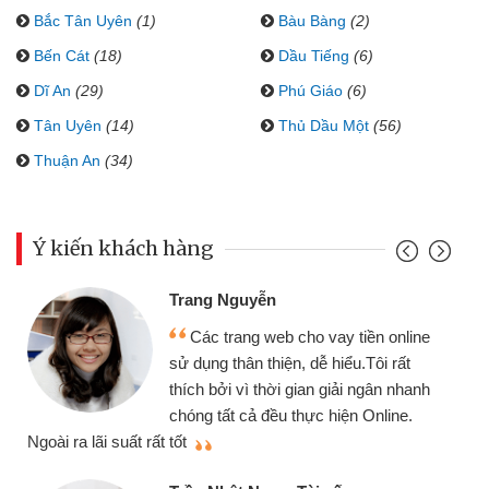
Bắc Tân Uyên
(1)
Bàu Bàng
(2)
Bến Cát
(18)
Dầu Tiếng
(6)
Dĩ An
(29)
Phú Giáo
(6)
Tân Uyên
(14)
Thủ Dầu Một
(56)
Thuận An
(34)
Ý kiến khách hàng
Trang Nguyễn
Các trang web cho vay tiền online
sử dụng thân thiện, dễ hiểu.Tôi rất
thích bởi vì thời gian giải ngân nhanh
chóng tất cả đều thực hiện Online.
thi
Ngoài ra lãi suất rất tốt