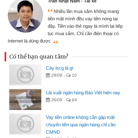
Trần Nhật Nam - Tài xế
Nhiều lần mua sắm không mang
tiền mặt mình đều vay tiền nóng tại
đây. Tiền vào thẻ ngay là mình lại tiếp
tục mua sắm. Chỉ cần điện thoại có
mì
Internet là dùng được
Có thể bạn quan tâm?
Cày lscg là gì
28/09 -
10
Lãi suất ngân hàng Bảo Việt hiện nay
26/09 -
64
Vay tiền online không cần gặp mặt
chuyển tiền qua ngân hàng chỉ cần
CMND