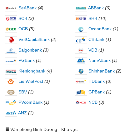
SeABank
(4)
ABBank
(6)
SCB
(3)
SHB
(10)
OCB
(5)
OceanBank
(1)
VietCapitalBank
(2)
CBBank
(1)
Saigonbank
(3)
VDB
(1)
PGBank
(1)
NamABank
(1)
Kienlongbank
(4)
ShinhanBank
(2)
LienVietPost
(1)
HDBank
(8)
SBV
(1)
GPBank
(1)
PVcomBank
(1)
NCB
(3)
ANZ
(1)
Văn phòng Bình Dương - Khu vực