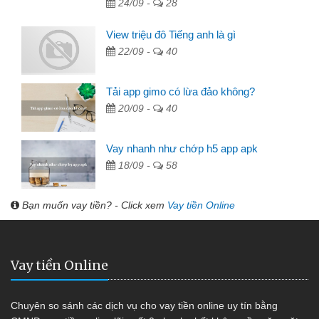
24/09 -
28
View triệu đô Tiếng anh là gì
22/09 -
40
Tải app gimo có lừa đảo không?
20/09 -
40
Vay nhanh như chớp h5 app apk
18/09 -
58
Bạn muốn vay tiền? - Click xem
Vay tiền Online
Vay tiền Online
Chuyên so sánh các dịch vụ cho vay tiền online uy tín bằng