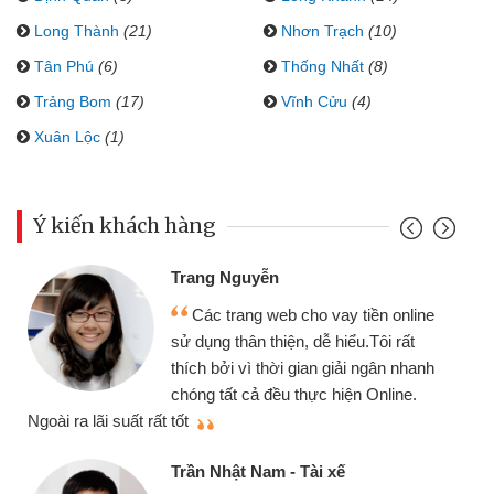
Long Thành
(21)
Nhơn Trạch
(10)
Tân Phú
(6)
Thống Nhất
(8)
Trảng Bom
(17)
Vĩnh Cửu
(4)
Xuân Lộc
(1)
Ý kiến khách hàng
Trang Nguyễn
Các trang web cho vay tiền online
sử dụng thân thiện, dễ hiểu.Tôi rất
thích bởi vì thời gian giải ngân nhanh
chóng tất cả đều thực hiện Online.
thi
Ngoài ra lãi suất rất tốt
Trần Nhật Nam - Tài xế