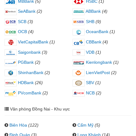
MBBank
(5)
HSBC
(1)
SeABank
(2)
ABBank
(4)
SCB
(3)
SHB
(9)
OCB
(4)
OceanBank
(1)
VietCapitalBank
(1)
CBBank
(4)
Saigonbank
(3)
VDB
(1)
PGBank
(2)
Kienlongbank
(1)
ShinhanBank
(2)
LienVietPost
(2)
HDBank
(26)
SBV
(1)
PVcomBank
(2)
NCB
(2)
Văn phòng Đồng Nai - Khu vực
Biên Hòa
(122)
Cẩm Mỹ
(5)
Định Quán
(3)
Long Khánh
(14)