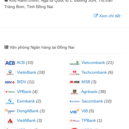
Khu Hành chính, Ngã tư Quốc lộ 1, Đường 30/4, Thị trấn
Trảng Bom, Tỉnh Đồng Nai
Xem chi tiết
Văn phòng Ngân hàng tại Đồng Nai
ACB
(10)
Vietcombank
(21)
VietinBank
(18)
Techcombank
(6)
BIDV
(11)
MSB
(3)
VPBank
(4)
Agribank
(38)
Eximbank
(2)
Sacombank
(10)
DongABank
(3)
VIB
(5)
VietABank
(3)
TPBank
(1)