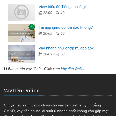
View triệu đô Tiếng anh là gì
22/09 -
40
Tải app gimo có lừa đảo không?
20/09 -
40
Vay nhanh như chớp h5 app apk
18/09 -
58
Bạn muốn vay tiền? - Click xem
Vay tiền Online
Vay tiền Online
Chuyên so sánh các dịch vụ cho vay tiền online uy tín bằng
CMND, vay tiền online lãi suất 0 nhanh nhất không cần gặp mặt,