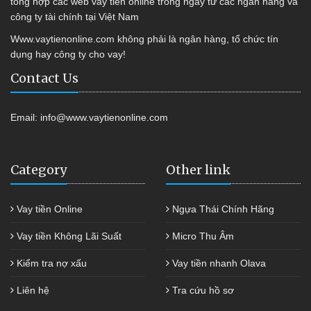
tổng hợp các web vay tiền online trong ngày từ các ngân hàng và
công ty tài chính tại Việt Nam
Www.vaytienonline.com không phải là ngân hàng, tổ chức tín
dụng hay công ty cho vay!
Contact Us
Email:
info@www.vaytienonline.com
Category
Other link
Vay tiền Online
Ngựa Thái Chính Hãng
Vay tiền Không Lãi Suất
Micro Thu Âm
Kiểm tra nợ xấu
Vay tiền nhanh Olava
Liên hệ
Tra cứu hồ sơ