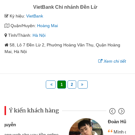
VietBank Chi nhánh Đền Lừ
Ký hiệu:
VietBank
Quận/Huyện:
Hoàng Mai
Tỉnh/Thành:
Hà Nội
58, Lô 7 Đền Lừ 2, Phường Hoàng Văn Thụ, Quận Hoàng
Mai, Hà Nội
Xem chi tiết
1
2
Ý kiến khách hàng
Đoàn Hữu Cảnh
Mình cần tiền gấp nên định cầm cố