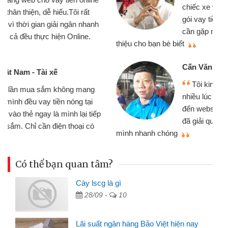
chiếc xe wave nhưng thật may đã có
gói vay tiền bằng CMND online không
cần gặp mặt nên rất tiện lợi, sẽ giới
thiệu cho bạn bè biết
qu
Cấn Văn Lực - Tạp hóa
Tôi kinh doanh buôn bán nhỏ lẻ
nhiều lúc cần vốn nhập hàng, nhờ biết
đến website qua bạn bè giới thiệu tôi
đã giải quyết được công việc của
mình nhanh chóng
th
Có thể bạn quan tâm?
Cày lscg là gì
28/09 -
10
Lãi suất ngân hàng Bảo Việt hiện nay