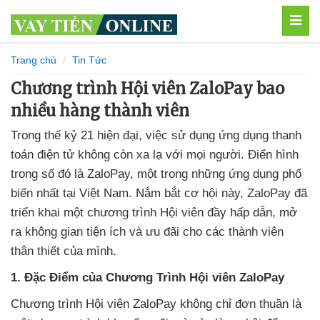
MEN
Trang chủ
Tin Tức
Chương trình Hội viên ZaloPay bao
nhiều hàng thành viên
Trong thế kỷ 21 hiện đại, việc sử dụng ứng dụng thanh
toán điện tử không còn xa lạ với mọi người. Điển hình
trong số đó là ZaloPay, một trong những ứng dụng phổ
biến nhất tại Việt Nam. Nắm bắt cơ hội này, ZaloPay đã
triển khai một chương trình Hội viên đầy hấp dẫn, mở
ra không gian tiện ích và ưu đãi cho các thành viên
thân thiết của mình.
1. Đặc Điểm của Chương Trình Hội viên ZaloPay
Chương trình Hội viên ZaloPay không chỉ đơn thuần là