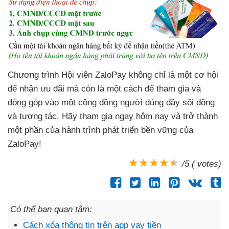
Chương trình Hội viên ZaloPay không chỉ là một cơ hội
để nhận ưu đãi mà còn là một cách để tham gia và
đóng góp vào một cộng đồng người dùng đầy sôi động
và tương tác. Hãy tham gia ngay hôm nay và trở thành
một phần của hành trình phát triển bền vững của
ZaloPay!
/5 ( votes)
Có thể bạn quan tâm:
Cách xóa thông tin trên app vay tiền