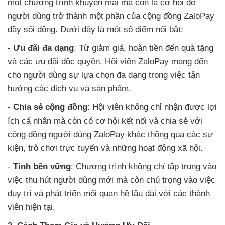
một chương trình khuyến mãi mà còn là cơ hội để
người dùng trở thành một phần của cộng đồng ZaloPay
đầy sôi động. Dưới đây là một số điểm nổi bật:
-
Ưu đãi đa dạng
: Từ giảm giá, hoàn tiền đến quà tặng
và các ưu đãi độc quyền, Hội viên ZaloPay mang đến
cho người dùng sự lựa chọn đa dạng trong việc tận
hưởng các dịch vụ và sản phẩm.
-
Chia sẻ cộng đồng
: Hội viên không chỉ nhận được lợi
ích cá nhân mà còn có cơ hội kết nối và chia sẻ với
cộng đồng người dùng ZaloPay khác thông qua các sự
kiện, trò chơi trực tuyến và những hoạt động xã hội.
-
Tính bền vững
: Chương trình không chỉ tập trung vào
việc thu hút người dùng mới mà còn chú trọng vào việc
duy trì và phát triển mối quan hệ lâu dài với các thành
viên hiện tại.