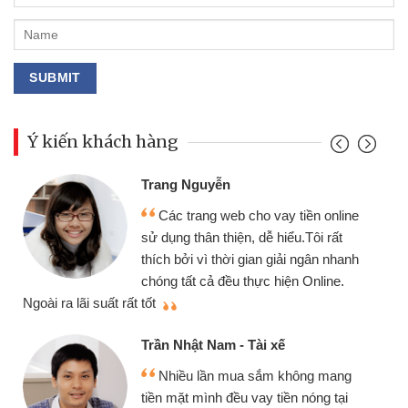
Ý kiến khách hàng
Đoàn Hữu Cảnh
Mình cần tiền gấp nên định c
tiền online
chiếc xe wave nhưng thật may đ
u.Tôi rất
gói vay tiền bằng CMND online 
i ngân nhanh
cần gặp mặt nên rất tiện lợi, sẽ g
n Online.
thiệu cho bạn bè biết
Cấn Văn Lực - Tạp hóa
Tôi kinh doanh buôn bán nhỏ 
hông mang
nhiều lúc cần vốn nhập hàng, nh
n nóng tại