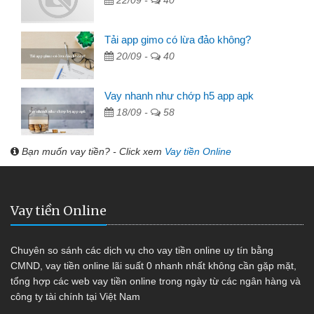
22/09 -
40
Tải app gimo có lừa đảo không?
20/09 -
40
Vay nhanh như chớp h5 app apk
18/09 -
58
Bạn muốn vay tiền? - Click xem
Vay tiền Online
Vay tiền Online
Chuyên so sánh các dịch vụ cho vay tiền online uy tín bằng
CMND, vay tiền online lãi suất 0 nhanh nhất không cần gặp mặt,
tổng hợp các web vay tiền online trong ngày từ các ngân hàng và
công ty tài chính tại Việt Nam