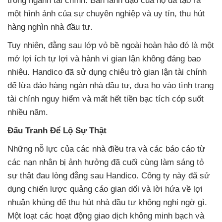
trong ngành tài chính. Ban lãnh đạo của họ đã tạo ra
một hình ảnh của sự chuyên nghiệp và uy tín, thu hút
hàng nghìn nhà đầu tư.
Tuy nhiên, đằng sau lớp vỏ bề ngoài hoàn hảo đó là một
mớ lợi ích tự lợi và hành vi gian lận không đáng bao
nhiêu. Handico đã sử dụng chiêu trò gian lận tài chính
để lừa đảo hàng ngàn nhà đầu tư, đưa họ vào tình trạng
tài chính nguy hiểm và mất hết tiền bạc tích cóp suốt
nhiều năm.
Đấu Tranh Để Lộ Sự Thật
Những nỗ lực của các nhà điều tra và các báo cáo từ
các nạn nhân bị ảnh hưởng đã cuối cùng làm sáng tỏ
sự thật đau lòng đằng sau Handico. Công ty này đã sử
dụng chiến lược quảng cáo gian dối và lời hứa về lợi
nhuận khủng để thu hút nhà đầu tư không nghi ngờ gì.
Một loạt các hoạt động giao dịch không minh bạch và