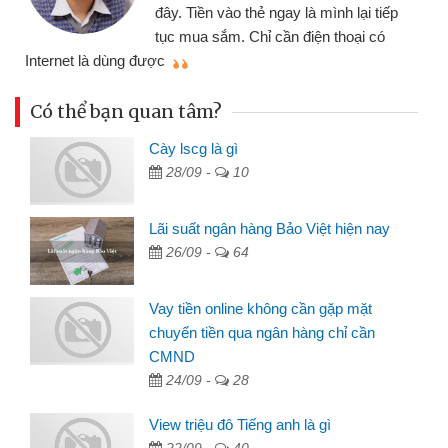
đến website qua bạn bè giới thiệu
ình lại tiếp
đã giải quyết được công việc củ
n thoại có
mình nhanh chóng
Có thể bạn quan tâm?
Cày lscg là gì
28/09 -
10
Lãi suất ngân hàng Bảo Việt hiện nay
26/09 -
64
Vay tiền online không cần gặp mặt
chuyển tiền qua ngân hàng chỉ cần
CMND
24/09 -
28
View triệu đô Tiếng anh là gì