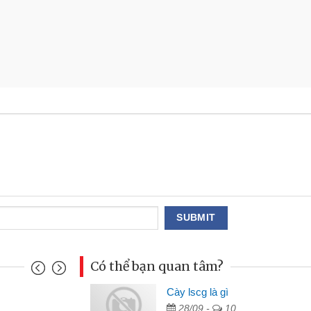
Có thể bạn quan tâm?
Cày lscg là gì
Mai Lan - Sinh viên
28/09 -
10