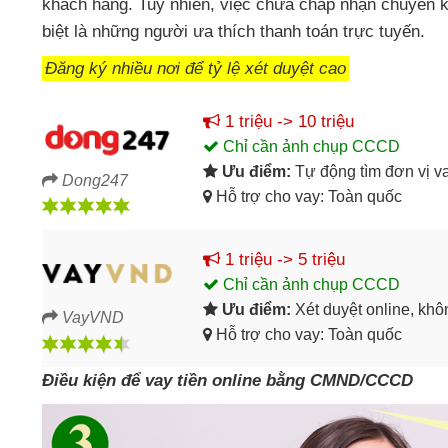
khách hàng. Tuy nhiên, việc chưa chấp nhận chuyển k
biệt là những người ưa thích thanh toán trực tuyến.
Đăng ký nhiều nơi để tỷ lệ xét duyệt cao
1 triệu -> 10 triệu
Chỉ cần ảnh chụp CCCD
Ưu điểm:
Tự động tìm đơn vị v
Dong247
Hỗ trợ cho vay: Toàn quốc
1 triệu -> 5 triệu
Chỉ cần ảnh chụp CCCD
Ưu điểm:
Xét duyệt online, kh
VayVND
Hỗ trợ cho vay: Toàn quốc
Điều kiện để vay tiền online bằng CMND/CCCD