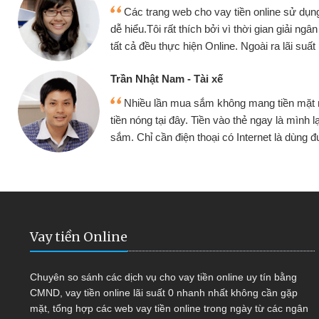
Mình cần tiền gấp nên định cầm cố chiếc
nhưng thật may đã có gói vay tiền bằng CM
g
không cần gặp mặt nên rất tiện lợi, sẽ giới t
bè biết
Cấn Văn Lực - Tạp hóa
y
Tôi kinh doanh buôn bán nhỏ lẻ nhiều lúc
a
hàng, nhờ biết đến website qua bạn bè giới thi
quyết được công việc của mình nhanh chón
Vay tiền Online
Chuyên so sánh các dịch vụ cho vay tiền online uy tín bằng
CMND, vay tiền online lãi suất 0 nhanh nhất không cần gặp
mặt, tổng hợp các web vay tiền online trong ngày từ các ngân