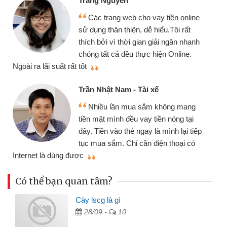
Mình cần tiền gấp nên địn
ay tiền online
chiếc xe wave nhưng thật ma
hiểu.Tôi rất
gói vay tiền bằng CMND onli
giải ngân nhanh
cần gặp mặt nên rất tiện lợi, s
hiện Online.
thiệu cho bạn bè biết
Cấn Văn Lực - Tạp hóa
xế
Tôi kinh doanh buôn bán nh
 không mang
nhiều lúc cần vốn nhập hàng, 
iền nóng tại
đến website qua bạn bè giới th
à mình lại tiếp
đã giải quyết được công việc
iện thoại có
mình nhanh chóng
Có thể bạn quan tâm?
Cày lscg là gì
28/09 -
10