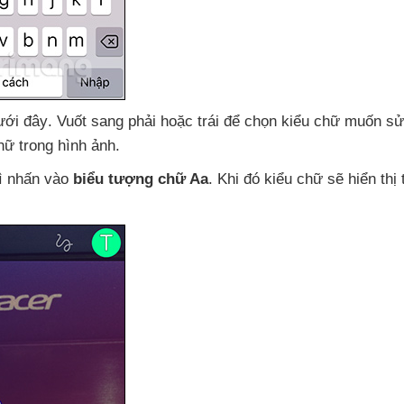
ưới đây
. Vuốt sang phải
hoặc trái
để chọn kiểu chữ muốn sử
chữ trong hình ảnh.
hì nhấn vào
biểu tượng chữ Aa
.
Khi đó kiểu chữ
sẽ hiển thị