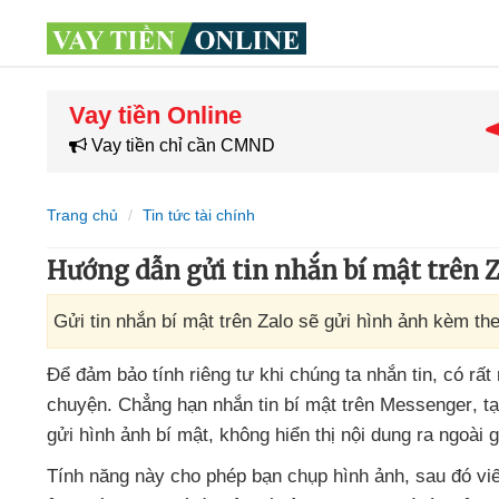
Vay tiền Online
Vay tiền chỉ cần CMND
Trang chủ
Tin tức tài chính
Hướng dẫn gửi tin nhắn bí mật trên 
Gửi tin nhắn bí mật trên Zalo sẽ gửi hình ảnh kèm th
Để đảm bảo tính
riêng tư khi chúng ta nhắn tin
, có
rất
chuyện
. Chẳng hạn nhắn tin bí mật trên Messenger
, t
gửi hình ảnh bí mật
, không hiển thị nội dung ra ngoài g
Tính năng này cho phép bạn chụp hình ảnh
,
sau đó vi