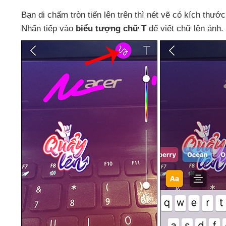
Bạn di chấm tròn tiến lên trên
thì nét vẽ có kích thướ
Nhấn tiếp vào
biểu tượng chữ T
để viết chữ lên ảnh.