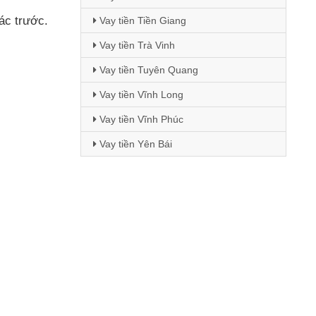
tác trước
.
Vay tiền Tiền Giang
Vay tiền Trà Vinh
Vay tiền Tuyên Quang
Vay tiền Vĩnh Long
Vay tiền Vĩnh Phúc
Vay tiền Yên Bái