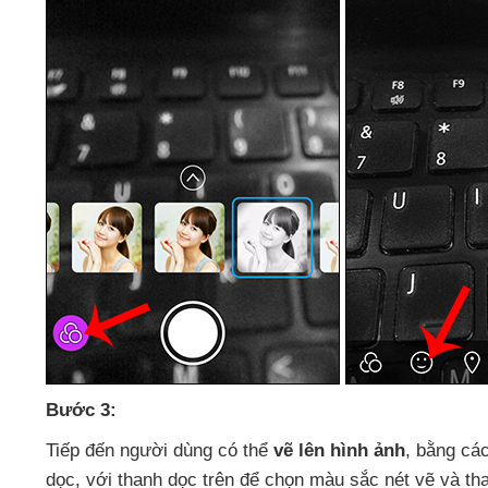
Bước 3:
Tiếp đến người dùng
có thể
vẽ lên hình ảnh
, bằng cá
dọc
,
với thanh dọc trên
để chọn màu sắc nét vẽ
và th