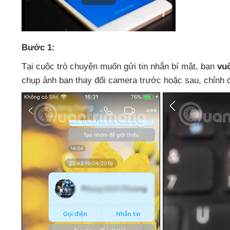
Bước 1:
Tại cuộc trò chuyện muốn gửi tin nhắn bí mật
, bạn
vuố
chụp ảnh bạn thay đổi camera trước
hoặc sau
, chỉnh