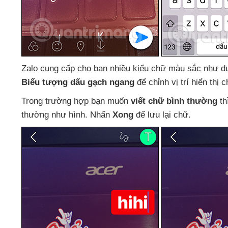
Zalo cung cấp cho bạn nhiều kiểu chữ màu sắc như
d
Biểu tượng dấu gạch ngang
để chỉnh vị trí hiển thị 
Trong trường hợp bạn muốn
viết chữ bình thường
t
thường như hình
. Nhấn
Xong
để lưu lại chữ.