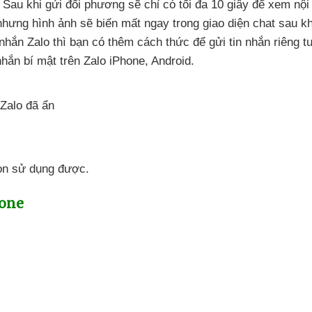
. Sau khi gửi đối phương
sẽ chỉ có tối đa 10 giây
để xem nội
nhưng hình ảnh
sẽ biến mất ngay trong giao diện chat sau kh
n nhắn Zalo
thì bạn có thêm cách thức
để gửi tin nhắn
riêng t
hắn bí mật trên Zalo iPhone
, Android.
 Zalo
đã ẩn
òn sử dụng
được.
hone