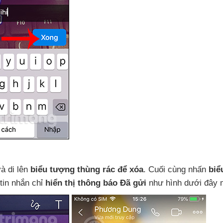
và di lên
biểu tượng thùng rác
để xóa
. Cuối cùng nhấn
biể
 tin nhắn chỉ
hiển thị thông báo Đã gửi
như hình
dưới đây