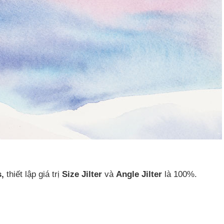
,
thiết lập giá trị
Size Jilter
và
Angle Jilter
là 100%.