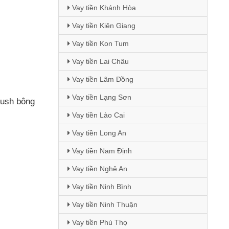
Vay tiền Khánh Hòa
Vay tiền Kiên Giang
Vay tiền Kon Tum
Vay tiền Lai Châu
Vay tiền Lâm Đồng
Vay tiền Lạng Sơn
ush bông
Vay tiền Lào Cai
Vay tiền Long An
Vay tiền Nam Định
Vay tiền Nghệ An
Vay tiền Ninh Bình
Vay tiền Ninh Thuận
Vay tiền Phú Thọ