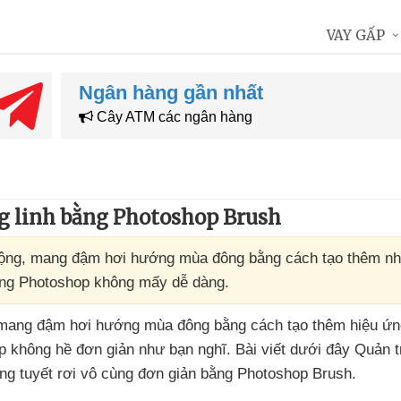
VAY GẤP
Ngân hàng gần nhất
Cây ATM các ngân hàng
ng linh bằng Photoshop Brush
ộng, mang đậm hơi hướng mùa đông bằng cách tạo thêm n
 bằng Photoshop không mấy dễ dàng.
 mang đậm hơi hướng mùa đông bằng cách tạo thêm hiệu ứng
op không hề đơn giản như bạn nghĩ
. Bài viết
dưới đây Quản 
ng tuyết rơi vô cùng đơn giản bằng Photoshop Brush.