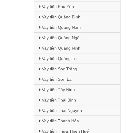
Vay tiền Phú Yên
Vay tiền Quảng Bình
Vay tiền Quảng Nam
Vay tiền Quảng Ngãi
Vay tiền Quảng Ninh
Vay tiền Quảng Trị
Vay tiền Sóc Trăng
Vay tiền Sơn La
Vay tiền Tây Ninh
Vay tiền Thái Bình
Vay tiền Thái Nguyên
Vay tiền Thanh Hóa
Vay tiền Thừa Thiên Huế