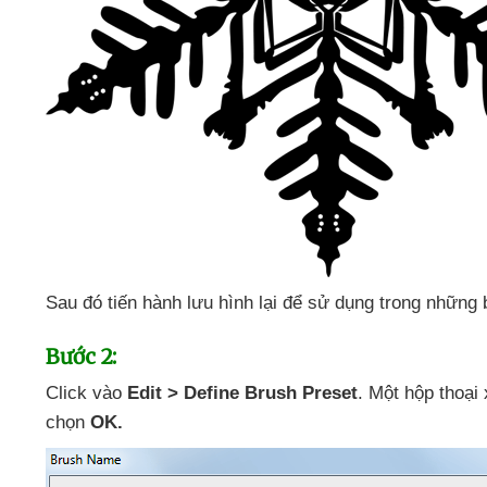
Sau đó tiến hành lưu hình lại
để sử dụng trong
những
Bước 2:
Click vào
Edit > Define Brush Preset
. Một hộp thoại 
chọn
OK.