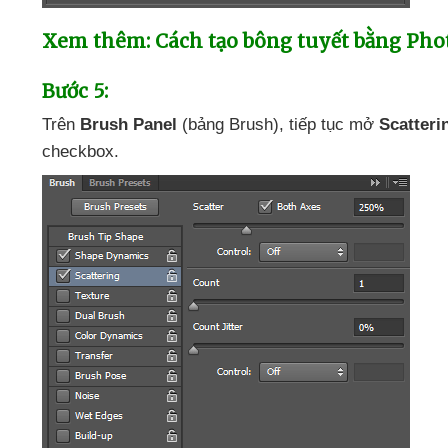
Xem thêm: Cách tạo bông tuyết bằng Ph
Bước 5:
Trên
Brush Panel
(bảng Brush)
, tiếp tục mở
Scatteri
checkbox.