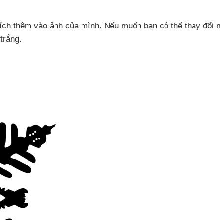
ích thêm vào ảnh
của mình
.
Nếu muốn bạn
có thể thay đổi
trắng.