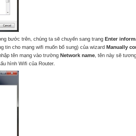
ong bước trên
, chúng ta
sẽ chuyển sang trang
Enter inform
g tin cho mạng wifi muốn bổ sung)
của wizard
Manually co
 nhập tên mạng vào trường
Network name
, tên này
sẽ tươn
ấu hình Wifi
của Router.