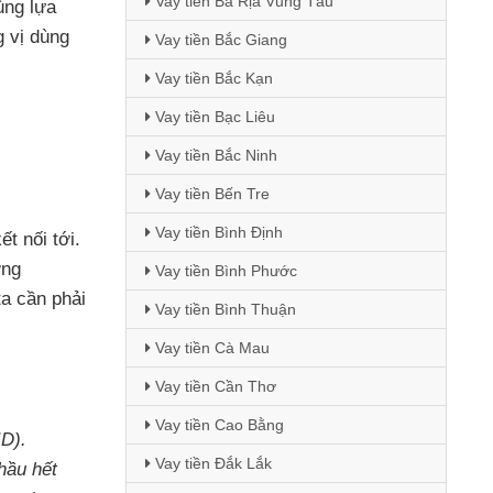
Vay tiền Bà Rịa Vũng Tàu
ùng lựa
 vị dùng
Vay tiền Bắc Giang
Vay tiền Bắc Kạn
Vay tiền Bạc Liêu
Vay tiền Bắc Ninh
Vay tiền Bến Tre
Vay tiền Bình Định
t nối tới
.
ờng
Vay tiền Bình Phước
ta cần phải
Vay tiền Bình Thuận
Vay tiền Cà Mau
Vay tiền Cần Thơ
Vay tiền Cao Bằng
ID)
.
Vay tiền Đắk Lắk
hầu hết