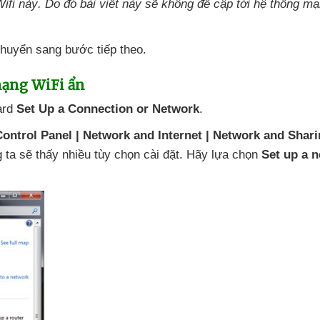
Wifi này
. Do đó bài viết này
sẽ không đề cập tới hệ thống m
chuyển sang bước
tiếp theo.
mạng WiFi ẩn
ard
Set Up a Connection or Network
.
 Control Panel | Network and Internet | Network and Shar
g ta
sẽ thấy nhiều tùy chọn cài đặt
. Hãy lựa chọn
Set up a 