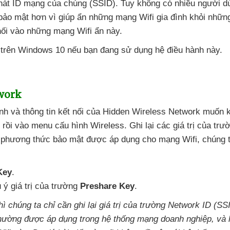
hát ID mạng
của chúng (SSID)
. Tuy không có nhiều người d
bảo mật hơn vì giúp ẩn
những mạng Wifi gia đình khỏi
những
nối vào
những mạng Wifi ẩn này.
n trên Windows 10
nếu bạn đang sử dụng hệ điều hành này.
work
inh
và thông tin kết nối
của Hidden Wireless Network muốn kế
 rồi vào menu cấu hình Wireless
. Ghi lại
các giá trị
của trư
o phương thức bảo mật
được áp dụng cho mạng Wifi
, chúng 
Key
.
 ý giá trị
của trường
Preshare Key
.
hì chúng ta chỉ cần ghi lại giá trị
của trường Network ID (SS
thường
được áp dụng trong hệ thống mạng doanh nghiệp
,
và 