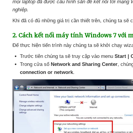
mọi laptop
đã
được cấu hình sẵn
để kết nối tới mạng 
nghiệp.
Khi
đã có đủ
những giá trị cần thiết trên
, chúng ta
sẽ 
2
. Cách kết nối máy tính Windows 7
với 
Để thực hiện tiến trình này chúng ta
sẽ khởi chạy wiz
Trước tiên chúng ta
sẽ truy cập vào menu
Start |
Trong cửa sổ
Network and Sharing Center
, chún
connection or network
.