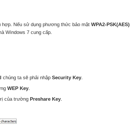
ù hợp
.
Nếu sử dụng phương thức bảo mật
WPA2-PSK(AES)
à Windows 7 cung cấp.
l
chúng ta
sẽ phải nhập
Security Key
.
ờng
WEP Key
.
trị
của trường
Preshare Key
.