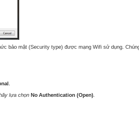
hức bảo mật (Security type)
được mạng Wifi sử dụng
. Chún
nal
.
 hãy lựa chọn
No Authentication (Open)
.