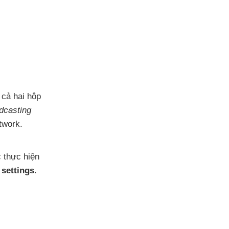
 cả hai hộp
adcasting
etwork
.
 thực hiện
settings
.