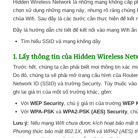
Hidden Wireless Network là
những mạng không cấp p
chọn sử dụng
những mạng này
,
nhưng rõ ràng chúng 
chùa Wifi
.
Sau đây là
các bước cần thực hiện
để kết 
Đây là hướng dẫn chi tiết
để kết nối vào mạng Wifi ẩ
Tìm hiểu SSID
và mạng không dây
1
. Lấy thông tin
của Hidden Wireless Net
Trước hết
, chúng ta cần phải biết
mọi thông tin xác m
Do đó
, chúng ta
sẽ phải mở trang cấu hình
của Router
Network ID (SSID)
và trường Security
. Tùy thuộc và
ghi lại giá trị
của một số trường khác
, gồm:
Với
WEP Security
, chú ý giá trị
của trường
WEP 
Với
WPA-PSK
và
WPA2-PSK (AES) Security
, chú
Lưu ý:
Nếu mạng Wifi chưa
được kích hoạt bảo mật
t
Phương thức bảo mật 802.1X
, WPA
và WPA2 (AES) 