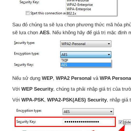
Sau đó chúng ta
sẽ lựa chọn phương thức mã hóa ph
sẽ lựa chọn
AES
.
Nếu không hãy
để giá trị mặc định
m
Nếu sử dụng
WEP
,
WPA2 Personal
và
WPA Persona
Với
WEP Security
, chúng ta phải nhập giá trị
của trư
Với
WPA-PSK
,
WPA2-PSK(AES) Security
, nhập giá 