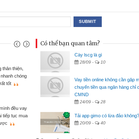
Có thể bạn quan tâm?
Cày lscg là gì
Mai Lan - Sinh viên
28/09 -
10
 xe wave
Tôi biết đến thông qua quảng 
ND online
sinh viên nên cần đóng tiền nhà
Vay tiền online không cần gặp 
hiệu cho bạn
thấy thủ tục nhanh gọn nên tôi 
chuyển tiền qua ngân hàng chỉ 
CMND
Lâm Minh Chánh
24/09 -
28
Mất 2 tuần các ngân hàng khô
 cần vốn nhập
cần có 2 triệu để giải quyết việc 
Tải app gimo có lừa đảo không
ệu tôi đã giải
được thôi. Cảm ơn đã giúp tôi 
20/09 -
40
g