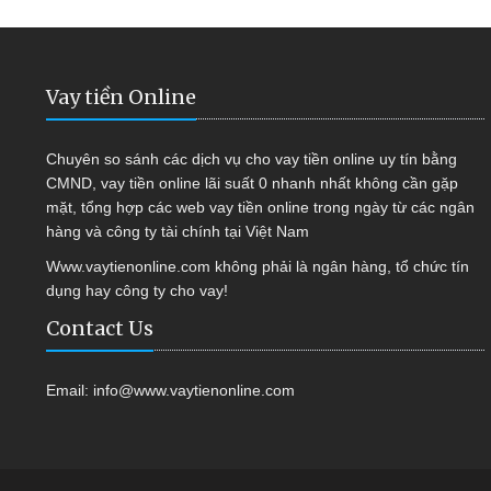
Vay tiền Online
Chuyên so sánh các dịch vụ cho vay tiền online uy tín bằng
CMND, vay tiền online lãi suất 0 nhanh nhất không cần gặp
mặt, tổng hợp các web vay tiền online trong ngày từ các ngân
hàng và công ty tài chính tại Việt Nam
Www.vaytienonline.com không phải là ngân hàng, tổ chức tín
dụng hay công ty cho vay!
Contact Us
Email:
info@www.vaytienonline.com