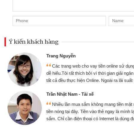
Ý kiến khách hàng
Đoàn Hữu Cảnh
Mình cần tiền gấp nên định cầm cố chiếc
nhưng thật may đã có gói vay tiền bằng CM
g
không cần gặp mặt nên rất tiện lợi, sẽ giới t
bè biết
Cấn Văn Lực - Tạp hóa
y
Tôi kinh doanh buôn bán nhỏ lẻ nhiều lúc
a
hàng, nhờ biết đến website qua bạn bè giới thi
quyết được công việc của mình nhanh chón