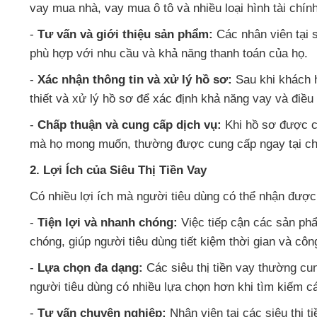
vay mua nhà, vay mua ô tô và nhiều loại hình tài chí
-
Tư vấn và giới thiệu sản phẩm:
Các nhân viên tại s
phù hợp với nhu cầu và khả năng thanh toán của họ.
-
Xác nhận thông tin và xử lý hồ sơ:
Sau khi khách h
thiết và xử lý hồ sơ để xác định khả năng vay và điều 
-
Chấp thuận và cung cấp dịch vụ:
Khi hồ sơ được c
mà họ mong muốn, thường được cung cấp ngay tại chỗ
2. Lợi Ích của Siêu Thị Tiền Vay
Có nhiều lợi ích mà người tiêu dùng có thể nhận được 
-
Tiện lợi và nhanh chóng:
Việc tiếp cận các sản phẩm
chóng, giúp người tiêu dùng tiết kiệm thời gian và côn
-
Lựa chọn đa dạng:
Các siêu thị tiền vay thường cun
người tiêu dùng có nhiều lựa chọn hơn khi tìm kiếm cá
-
Tư vấn chuyên nghiệp:
Nhân viên tại các siêu thị 