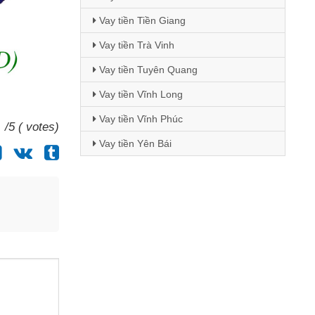
Vay tiền Tiền Giang
Vay tiền Trà Vinh
Vay tiền Tuyên Quang
Vay tiền Vĩnh Long
Vay tiền Vĩnh Phúc
/5 ( votes)
Vay tiền Yên Bái