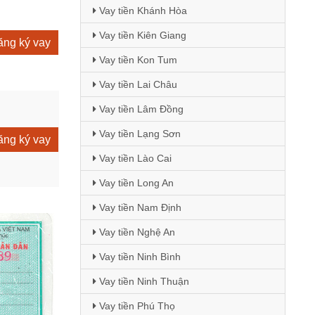
Vay tiền Khánh Hòa
Vay tiền Kiên Giang
ng ký vay
Vay tiền Kon Tum
Vay tiền Lai Châu
Vay tiền Lâm Đồng
Vay tiền Lạng Sơn
ng ký vay
Vay tiền Lào Cai
Vay tiền Long An
Vay tiền Nam Định
Vay tiền Nghệ An
Vay tiền Ninh Bình
Vay tiền Ninh Thuận
Vay tiền Phú Thọ