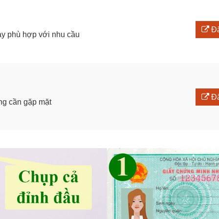
Đă
ay phù hợp với nhu cầu
Đă
ông cần gặp mặt