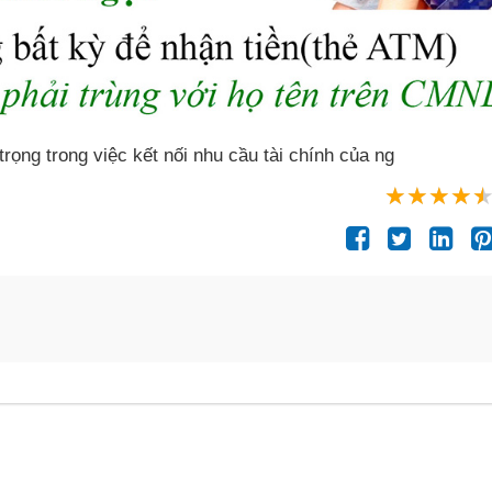
 trọng trong việc kết nối nhu cầu tài chính của ng