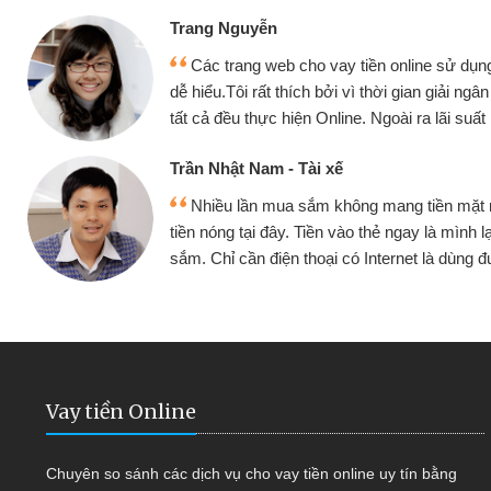
Đoàn Hữu Cảnh
Mình cần tiền gấp nên định cầm cố chiếc
nhưng thật may đã có gói vay tiền bằng CM
g
không cần gặp mặt nên rất tiện lợi, sẽ giới t
bè biết
Cấn Văn Lực - Tạp hóa
y
Tôi kinh doanh buôn bán nhỏ lẻ nhiều lúc
a
hàng, nhờ biết đến website qua bạn bè giới thi
quyết được công việc của mình nhanh chón
Vay tiền Online
Chuyên so sánh các dịch vụ cho vay tiền online uy tín bằng