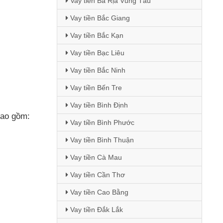
Vay tiền Bà Rịa Vũng Tàu
Vay tiền Bắc Giang
Vay tiền Bắc Kạn
Vay tiền Bạc Liêu
Vay tiền Bắc Ninh
Vay tiền Bến Tre
Vay tiền Bình Định
bao gồm:
Vay tiền Bình Phước
Vay tiền Bình Thuận
Vay tiền Cà Mau
Vay tiền Cần Thơ
Vay tiền Cao Bằng
Vay tiền Đắk Lắk