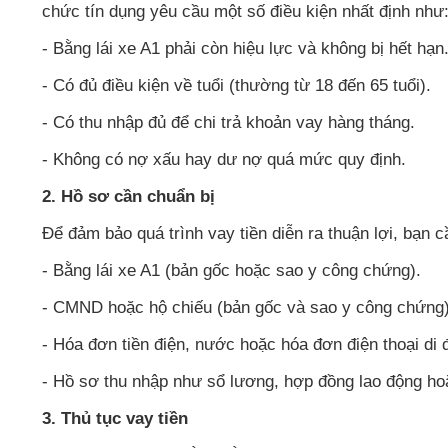
chức tín dụng yêu cầu một số điều kiện nhất định như
- Bằng lái xe A1 phải còn hiệu lực và không bị hết hạn
- Có đủ điều kiện về tuổi (thường từ 18 đến 65 tuổi).
- Có thu nhập đủ để chi trả khoản vay hàng tháng.
- Không có nợ xấu hay dư nợ quá mức quy định.
2. Hồ sơ cần chuẩn bị
Để đảm bảo quá trình vay tiền diễn ra thuận lợi, bạn
- Bằng lái xe A1 (bản gốc hoặc sao y công chứng).
- CMND hoặc hộ chiếu (bản gốc và sao y công chứng)
- Hóa đơn tiền điện, nước hoặc hóa đơn điện thoại di 
- Hồ sơ thu nhập như sổ lương, hợp đồng lao động ho
3. Thủ tục vay tiền