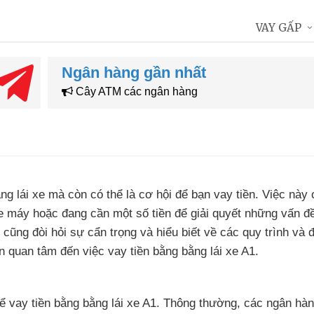
VAY GẤP
Ngân hàng gần nhất
Cây ATM các ngân hàng
ng lái xe mà còn có thể là cơ hội để bạn vay tiền. Việc này
 máy hoặc đang cần một số tiền để giải quyết những vấn đề
 cũng đòi hỏi sự cẩn trọng và hiểu biết về các quy trình và đ
ạn quan tâm đến việc vay tiền bằng bằng lái xe A1.
thể vay tiền bằng bằng lái xe A1. Thông thường, các ngân hàn