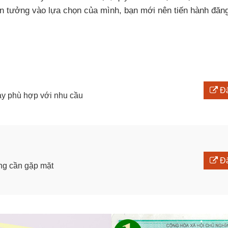
 tin tưởng vào lựa chọn của mình, bạn mới nên tiến hành đăn
Đă
ay phù hợp với nhu cầu
Đă
ông cần gặp mặt