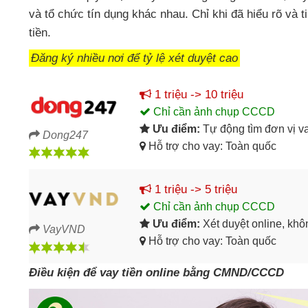
và tổ chức tín dụng khác nhau. Chỉ khi đã hiểu rõ và
tiền.
Đăng ký nhiều nơi để tỷ lệ xét duyệt cao
1 triệu -> 10 triệu
Chỉ cần ảnh chụp CCCD
Ưu điểm:
Tự động tìm đơn vị v
Dong247
Hỗ trợ cho vay: Toàn quốc
1 triệu -> 5 triệu
Chỉ cần ảnh chụp CCCD
Ưu điểm:
Xét duyệt online, kh
VayVND
Hỗ trợ cho vay: Toàn quốc
Điều kiện để vay tiền online bằng CMND/CCCD