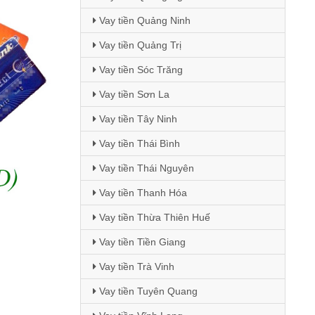
Vay tiền Quảng Ninh
Vay tiền Quảng Trị
Vay tiền Sóc Trăng
Vay tiền Sơn La
Vay tiền Tây Ninh
Vay tiền Thái Bình
Vay tiền Thái Nguyên
Vay tiền Thanh Hóa
Vay tiền Thừa Thiên Huế
Vay tiền Tiền Giang
Vay tiền Trà Vinh
Vay tiền Tuyên Quang