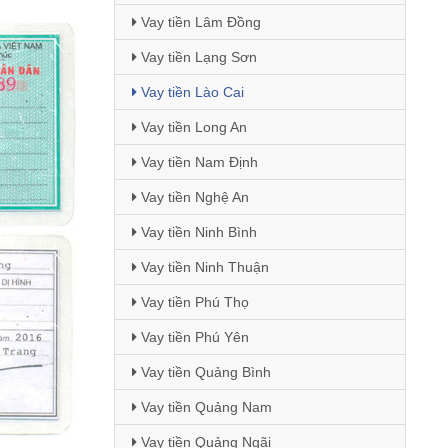
Vay tiền Lâm Đồng
Vay tiền Lạng Sơn
Vay tiền Lào Cai
Vay tiền Long An
Vay tiền Nam Định
Vay tiền Nghệ An
Vay tiền Ninh Bình
Vay tiền Ninh Thuận
Vay tiền Phú Thọ
Vay tiền Phú Yên
Vay tiền Quảng Bình
Vay tiền Quảng Nam
Vay tiền Quảng Ngãi