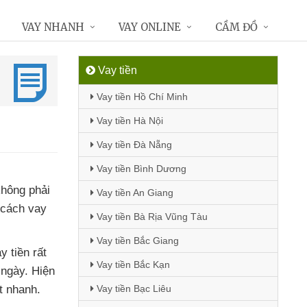
VAY NHANH
VAY ONLINE
CẦM ĐỒ
Vay tiền
Vay tiền Hồ Chí Minh
Vay tiền Hà Nội
Vay tiền Đà Nẵng
Vay tiền Bình Dương
hông phải
Vay tiền An Giang
 cách vay
Vay tiền Bà Rịa Vũng Tàu
Vay tiền Bắc Giang
y tiền
rất
Vay tiền Bắc Kạn
 ngày. Hiện
t nhanh.
Vay tiền Bạc Liêu