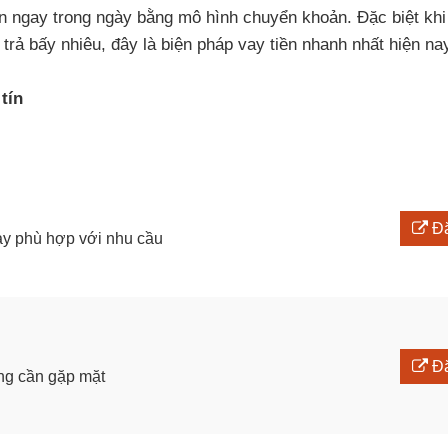
n ngay trong ngày
bằng mô hình chuyển khoản. Đặc biệt
khi
 trả bấy nhiêu,
đây là biện pháp vay tiền nhanh nhất hiện na
tín
Đă
ay phù hợp với nhu cầu
Đă
ông cần gặp mặt