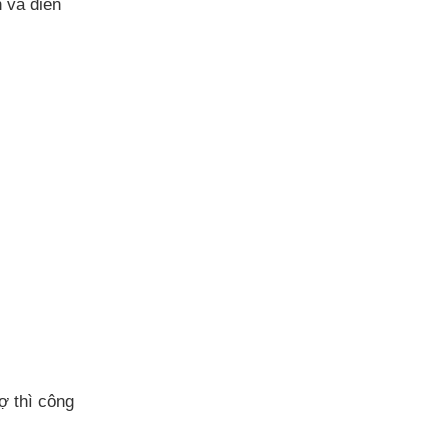
 và điền
nợ
thì công