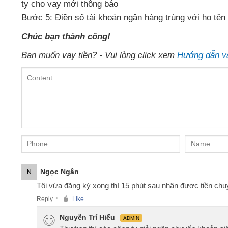
ty cho vay
mới thông báo
Bước 5: Điền số tài khoản ngân hàng
trùng với họ tê
Chúc bạn thành công!
Bạn muốn vay tiền? - Vui lòng click xem
Hướng dẫn va
Ngọc Ngân
N
Tôi vừa đăng ký xong thì 15 phút sau nhận được tiền chuy
Reply
Like
●
Nguyễn Trí Hiếu
ADMIN