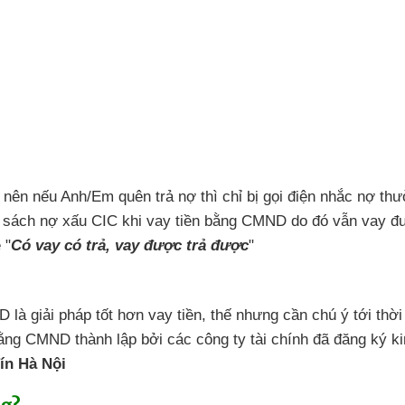
 nên nếu Anh/Em quên trả nợ
thì chỉ bị gọi điện nhắc nợ
thư
 sách nợ xấu CIC
khi vay tiền bằng CMND
do đó
vẫn vay đ
 "
Có vay có trả,
vay được trả được
"
ND
là giải pháp tốt hơn
vay tiền, thế nhưng
cần chú ý tới thời
bằng CMND
thành lập bởi các công ty tài chính
đã đăng ký k
ín Hà Nội