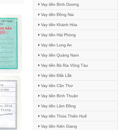
Vay tiền Bình Dương
Vay tiền Đồng Nai
Vay tiền Khánh Hòa
Vay tiền Hải Phòng
Vay tiền Long An
Vay tiền Quảng Nam
Vay tiền Bà Rịa Vũng Tàu
Vay tiền Đắk Lắk
Vay tiền Cần Thơ
Vay tiền Bình Thuận
Vay tiền Lâm Đồng
Vay tiền Thừa Thiên Huế
Vay tiền Kiên Giang