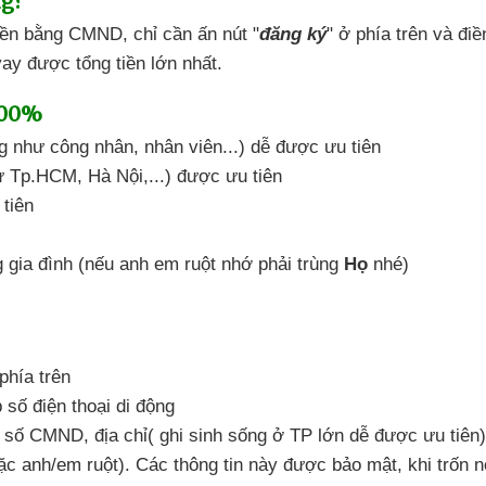
ng?
tiền bằng CMND
,
chỉ cần ấn nút "
đăng ký
"
ở phía trên và điề
ay được tổng tiền lớn nhất.
100%
g
như công nhân,
nhân viên...) dễ được ưu tiên
ư Tp.HCM,
Hà Nội,...) được ưu tiên
 tiên
 gia đình (nếu anh em ruột
nhớ phải trùng
Họ
nhé)
phía trên
số điện thoại di động
số CMND, địa chỉ( ghi sinh sống ở TP lớn
dễ được ưu tiên)
c anh/em ruột). Các thông tin
này được bảo mật,
khi trốn 