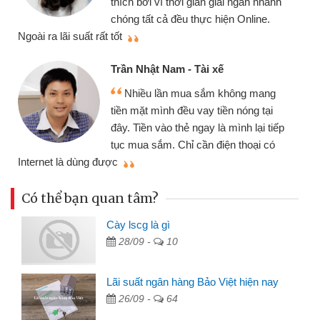
i ngân nhanh
cần gặp mặt nên rất tiện lợi, sẽ g
n Online.
thiệu cho bạn bè biết
Cấn Văn Lực - Tạp hóa
Tôi kinh doanh buôn bán nhỏ 
hông mang
nhiều lúc cần vốn nhập hàng, nh
n nóng tại
đến website qua bạn bè giới thiệu
ình lại tiếp
đã giải quyết được công việc củ
n thoại có
mình nhanh chóng
Có thể bạn quan tâm?
Cày lscg là gì
28/09 -
10
Lãi suất ngân hàng Bảo Việt hiện nay
26/09 -
64