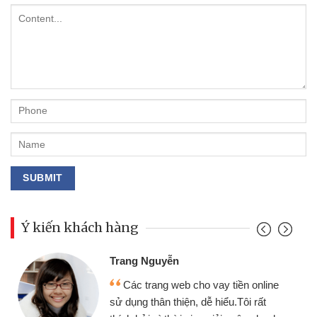
Ý kiến khách hàng
Đoàn Hữu Cảnh
Mình cần tiền gấp nên định c
tiền online
chiếc xe wave nhưng thật may đ
u.Tôi rất
gói vay tiền bằng CMND online 