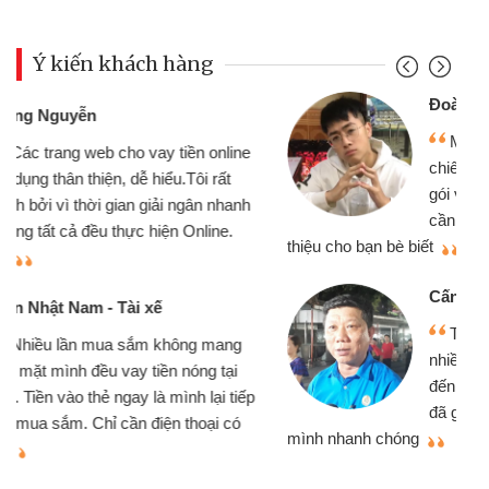
Ý kiến khách hàng
Đoàn Hữu Cảnh
Mình cần tiền gấp nên định cầm cố
chiếc xe wave nhưng thật may đã có
gói vay tiền bằng CMND online không
cần gặp mặt nên rất tiện lợi, sẽ giới
thiệu cho bạn bè biết
qu
Cấn Văn Lực - Tạp hóa
Tôi kinh doanh buôn bán nhỏ lẻ
nhiều lúc cần vốn nhập hàng, nhờ biết
đến website qua bạn bè giới thiệu tôi
đã giải quyết được công việc của
mình nhanh chóng
th