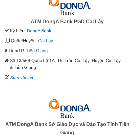
ATM DongA Bank PGD Cai Lậy
Ký hiệu:
DongA Bank
Quận/Huyện:
Cai Lậy
Tỉnh/TP:
Tiền Giang
Số 13/569 Quốc Lộ 1A, Thị Trấn Cai Lậy, Huyện Cai Lậy,
Tỉnh Tiền Giang
Xem chi tiết
ATM DongA Bank Sở Giáo Dục và Đào Tạo Tỉnh Tiền
Giang