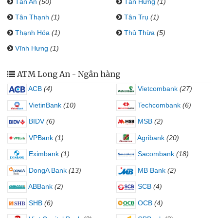
Tân An
(50)
Tân Hưng
(1)
Tân Thạnh
(1)
Tân Trụ
(1)
Thạnh Hóa
(1)
Thủ Thừa
(5)
Vĩnh Hưng
(1)
ATM Long An - Ngân hàng
ACB
(4)
Vietcombank
(27)
VietinBank
(10)
Techcombank
(6)
BIDV
(6)
MSB
(2)
VPBank
(1)
Agribank
(20)
Eximbank
(1)
Sacombank
(18)
DongA Bank
(13)
MB Bank
(2)
ABBank
(2)
SCB
(4)
SHB
(6)
OCB
(4)