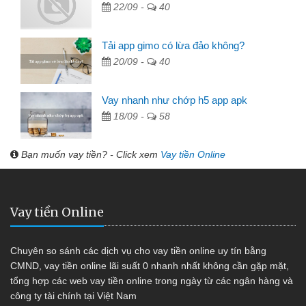
22/09 -
40
Tải app gimo có lừa đảo không?
20/09 -
40
Vay nhanh như chớp h5 app apk
18/09 -
58
Bạn muốn vay tiền? - Click xem
Vay tiền Online
Vay tiền Online
Chuyên so sánh các dịch vụ cho vay tiền online uy tín bằng
CMND, vay tiền online lãi suất 0 nhanh nhất không cần gặp mặt,
tổng hợp các web vay tiền online trong ngày từ các ngân hàng và
công ty tài chính tại Việt Nam