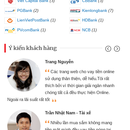
Viet Capital Bank
(3)
CBBank
(3)
PGBank
(2)
Kienlongbank
(7)
LienVietPostBank
(1)
HDBank
(1)
PVcomBank
(1)
NCB
(1)
Ý kiến khách hàng
Trang Nguyễn
Các trang web cho vay tiền online
sử dụng thân thiện, dễ hiểu.Tôi rất
thích bởi vì thời gian giải ngân nhanh
chóng tất cả đều thực hiện Online.
thi
Ngoài ra lãi suất rất tốt
Trần Nhật Nam - Tài xế
Nhiều lần mua sắm không mang
tiền mặt mình đều vay tiền nóng tại