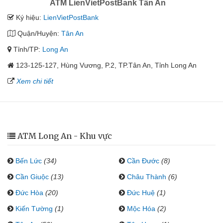
ATM LienVietPostBank Tân An
Ký hiệu:
LienVietPostBank
Quận/Huyện:
Tân An
Tỉnh/TP:
Long An
123-125-127, Hùng Vương, P.2, TP.Tân An, Tỉnh Long An
Xem chi tiết
ATM Long An - Khu vực
Bến Lức
(34)
Cần Đước
(8)
Cần Giuộc
(13)
Châu Thành
(6)
Đức Hòa
(20)
Đức Huệ
(1)
Kiến Tường
(1)
Mộc Hóa
(2)