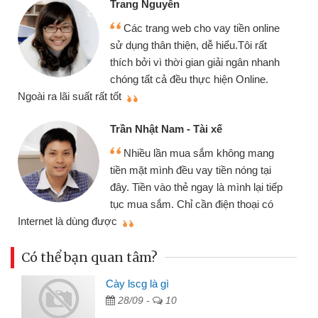
yễn
Mình cần tiền 
g web cho vay tiền online
chiếc xe wave như
 thiện, dễ hiểu.Tôi rất
gói vay tiền bằng
 thời gian giải ngân nhanh
cần gặp mặt nên rất
ả đều thực hiện Online.
thiệu cho bạn bè biết
Cấn Văn Lực - Tạ
Nam - Tài xế
Tôi kinh doanh 
ần mua sắm không mang
nhiều lúc cần vốn 
nh đều vay tiền nóng tại
đến website qua bạn
o thẻ ngay là mình lại tiếp
đã giải quyết được
. Chỉ cần điện thoại có
mình nhanh chóng
Có thể bạn quan tâm?
Cày lscg là gì
28/09 -
10