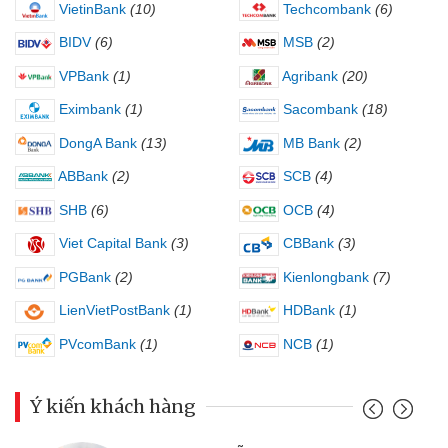
VietinBank
(10)
Techcombank
(6)
BIDV
(6)
MSB
(2)
VPBank
(1)
Agribank
(20)
Eximbank
(1)
Sacombank
(18)
DongA Bank
(13)
MB Bank
(2)
ABBank
(2)
SCB
(4)
SHB
(6)
OCB
(4)
Viet Capital Bank
(3)
CBBank
(3)
PGBank
(2)
Kienlongbank
(7)
LienVietPostBank
(1)
HDBank
(1)
PVcomBank
(1)
NCB
(1)
Ý kiến khách hàng
Đoàn Hữu Cảnh