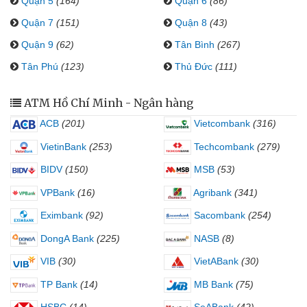
Quận 5
(164)
Quận 6
(86)
Quận 7
(151)
Quận 8
(43)
Quận 9
(62)
Tân Bình
(267)
Tân Phú
(123)
Thủ Đức
(111)
ATM Hồ Chí Minh - Ngân hàng
ACB
(201)
Vietcombank
(316)
VietinBank
(253)
Techcombank
(279)
BIDV
(150)
MSB
(53)
VPBank
(16)
Agribank
(341)
Eximbank
(92)
Sacombank
(254)
DongA Bank
(225)
NASB
(8)
VIB
(30)
VietABank
(30)
TP Bank
(14)
MB Bank
(75)