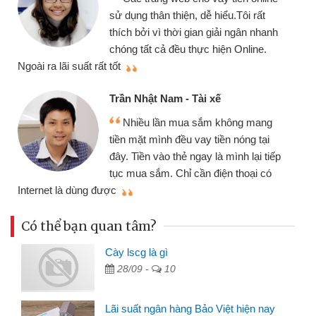
sử dụng thân thiện, dễ hiểu.Tôi rất
thích bởi vì thời gian giải ngân nhanh
chóng tất cả đều thực hiện Online.
thi
Ngoài ra lãi suất rất tốt
Trần Nhật Nam - Tài xế
Nhiều lần mua sắm không mang
tiền mặt mình đều vay tiền nóng tại
đây. Tiền vào thẻ ngay là mình lại tiếp
tục mua sắm. Chỉ cần điện thoại có
mì
Internet là dùng được
Có thể bạn quan tâm?
Cày lscg là gì
28/09 -
10
Lãi suất ngân hàng Bảo Việt hiện nay