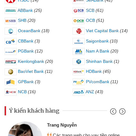
HSBC
(14)
SeABank
(42)
ABBank
(25)
SCB
(61)
SHB
(20)
OCB
(51)
OceanBank
(18)
Viet Capital Bank
(14)
CBBank
(3)
Saigonbank
(10)
PGBank
(12)
Nam A Bank
(20)
Kienlongbank
(20)
Shinhan Bank
(1)
BaoViet Bank
(11)
HDBank
(45)
GPBank
(3)
PVcomBank
(11)
NCB
(16)
ANZ
(43)
Ý kiến khách hàng
Trang Nguyễn
Các trang web cho vay tiền online