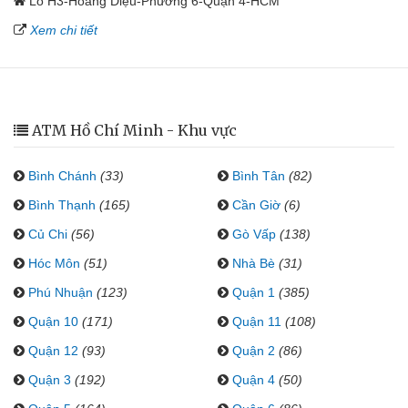
Lô H3-Hoàng Diệu-Phường 6-Quận 4-HCM
Xem chi tiết
ATM Hồ Chí Minh - Khu vực
Bình Chánh
(33)
Bình Tân
(82)
Bình Thạnh
(165)
Cần Giờ
(6)
Củ Chi
(56)
Gò Vấp
(138)
Hóc Môn
(51)
Nhà Bè
(31)
Phú Nhuận
(123)
Quận 1
(385)
Quận 10
(171)
Quận 11
(108)
Quận 12
(93)
Quận 2
(86)
Quận 3
(192)
Quận 4
(50)