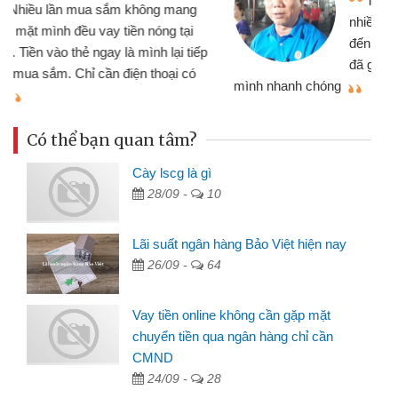
Tôi kinh doanh buôn bán nhỏ lẻ
nhiều lúc cần vốn nhập hàng, nhờ biết
đến website qua bạn bè giới thiệu tôi
đã giải quyết được công việc của
mình nhanh chóng
th
Có thể bạn quan tâm?
Cày lscg là gì
28/09 -
10
Lãi suất ngân hàng Bảo Việt hiện nay
26/09 -
64
Vay tiền online không cần gặp mặt
chuyển tiền qua ngân hàng chỉ cần
CMND
24/09 -
28