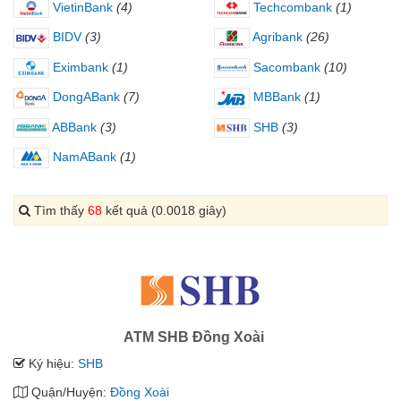
VietinBank
(4)
Techcombank
(1)
BIDV
(3)
Agribank
(26)
Eximbank
(1)
Sacombank
(10)
DongABank
(7)
MBBank
(1)
ABBank
(3)
SHB
(3)
NamABank
(1)
Tìm thấy
68
kết quả (0.0018 giây)
ATM SHB Đồng Xoài
Ký hiệu:
SHB
Quận/Huyện:
Đồng Xoài