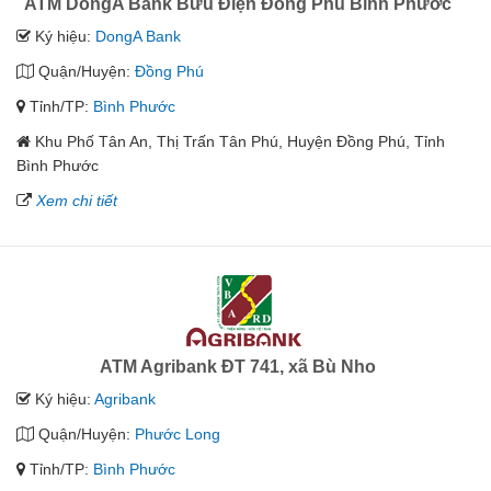
ATM DongA Bank Bưu Điện Đồng Phú Bình Phước
Ký hiệu:
DongA Bank
Quận/Huyện:
Đồng Phú
Tỉnh/TP:
Bình Phước
Khu Phố Tân An, Thị Trấn Tân Phú, Huyện Đồng Phú, Tỉnh
Bình Phước
Xem chi tiết
ATM Agribank ĐT 741, xã Bù Nho
Ký hiệu:
Agribank
Quận/Huyện:
Phước Long
Tỉnh/TP:
Bình Phước