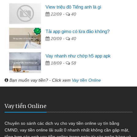
View triệu đô Tiếng anh là gì
22/09 -
40
Tải app gimo có lừa đảo không?
20/09 -
40
Vay nhanh như chớp h5 app apk
18/09 -
58
Bạn muốn vay tiền? - Click xem
Vay tiền Online
Vay tiền Online
Chuyên so sánh các dịch vụ cho vay tiền online uy tín bằng
CMND, vay tiền online lãi suất 0 nhanh nhất không cần gặp mặt,
tổng hợp các web vay tiền online trong ngày từ các ngân hàng và