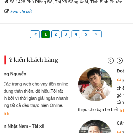
Số 1428 Phú Riềng Đỏ, Thị Xã Đồng Xoài, Tỉnh Bình Phước
Xem chi tiết
1
2
3
4
5
Ý kiến khách hàng
Đoàn Hữu Cảnh
Mình cần tiền gấp nên định cầm cố
chiếc xe wave nhưng thật may đã có
gói vay tiền bằng CMND online không
cần gặp mặt nên rất tiện lợi, sẽ giới
thiệu cho bạn bè biết
qu
Cấn Văn Lực - Tạp hóa