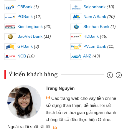
CBBank
(3)
Saigonbank
(10)
PGBank
(12)
Nam A Bank
(20)
Kienlongbank
(20)
Shinhan Bank
(1)
BaoViet Bank
(11)
HDBank
(45)
GPBank
(3)
PVcomBank
(11)
NCB
(16)
ANZ
(43)
Ý kiến khách hàng
Trang Nguyễn
Các trang web cho vay tiền online
sử dụng thân thiện, dễ hiểu.Tôi rất
thích bởi vì thời gian giải ngân nhanh
chóng tất cả đều thực hiện Online.
thi
Ngoài ra lãi suất rất tốt