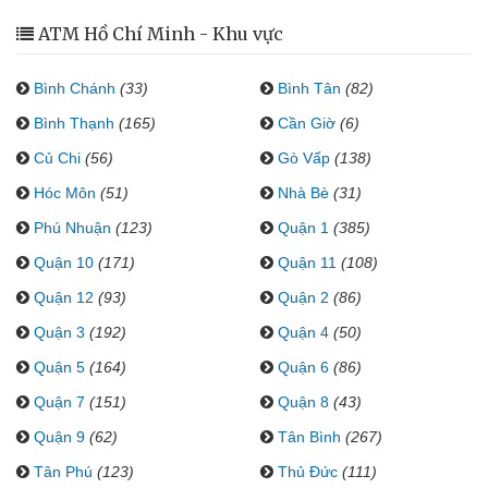
ATM Hồ Chí Minh - Khu vực
Bình Chánh
(33)
Bình Tân
(82)
Bình Thạnh
(165)
Cần Giờ
(6)
Củ Chi
(56)
Gò Vấp
(138)
Hóc Môn
(51)
Nhà Bè
(31)
Phú Nhuận
(123)
Quận 1
(385)
Quận 10
(171)
Quận 11
(108)
Quận 12
(93)
Quận 2
(86)
Quận 3
(192)
Quận 4
(50)
Quận 5
(164)
Quận 6
(86)
Quận 7
(151)
Quận 8
(43)
Quận 9
(62)
Tân Bình
(267)
Tân Phú
(123)
Thủ Đức
(111)