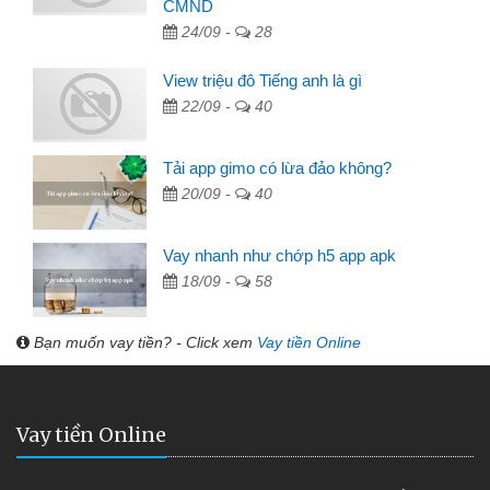
CMND
24/09 -
28
View triệu đô Tiếng anh là gì
22/09 -
40
Tải app gimo có lừa đảo không?
20/09 -
40
Vay nhanh như chớp h5 app apk
18/09 -
58
Bạn muốn vay tiền? - Click xem
Vay tiền Online
Vay tiền Online