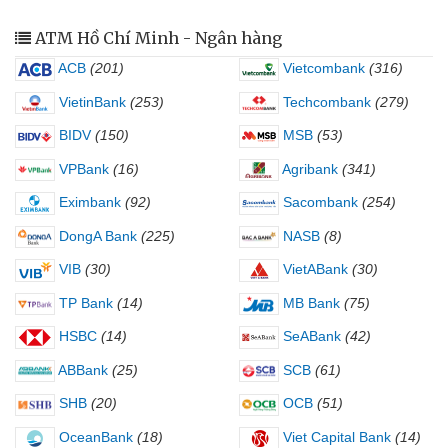
ATM Hồ Chí Minh - Ngân hàng
ACB
(201)
Vietcombank
(316)
VietinBank
(253)
Techcombank
(279)
BIDV
(150)
MSB
(53)
VPBank
(16)
Agribank
(341)
Eximbank
(92)
Sacombank
(254)
DongA Bank
(225)
NASB
(8)
VIB
(30)
VietABank
(30)
TP Bank
(14)
MB Bank
(75)
HSBC
(14)
SeABank
(42)
ABBank
(25)
SCB
(61)
SHB
(20)
OCB
(51)
OceanBank
(18)
Viet Capital Bank
(14)