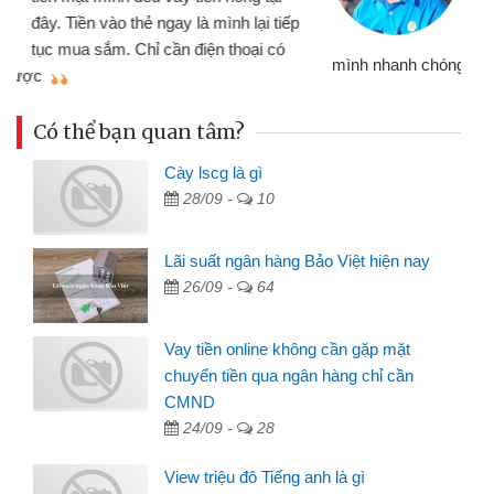
đến website qua bạn bè giới thiệu tôi
đã giải quyết được công việc của
mình nhanh chóng
th
Có thể bạn quan tâm?
Cày lscg là gì
28/09 -
10
Lãi suất ngân hàng Bảo Việt hiện nay
26/09 -
64
Vay tiền online không cần gặp mặt
chuyển tiền qua ngân hàng chỉ cần
CMND
24/09 -
28
View triệu đô Tiếng anh là gì