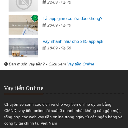
22/09 -
40
Tải app gimo có lừa đảo không?
20/09 -
40
Vay nhanh như chớp h5 app apk
18/09 -
58
Bạn muốn vay tiền? - Click xem
Vay tiền Online
Vay tiền Online
Chuyên so sánh các dịch vụ cho vay tiền online uy tín bằng
CMND, vay tiền online lãi suất 0 nhanh nhất không cần gặp mặt,
tổng hợp các web vay tiền online trong ngày từ các ngân hàng và
công ty tài chính tại Việt Nam