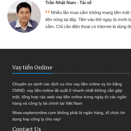
ế
Cấn Văn 
không mang tiền mặt mình đều vay
Tôi kin
vào thẻ ngay là mình lại tiếp tục mua
hàng, nhờ 
i có Internet là dùng được
quyết đượ
Vay tiền Online
Chuyên so sánh các dịch vụ cho vay tiền online uy tín bằng
CMND, vay tiền online lãi suất 0 nhanh nhất không cần gặp
mặt, tổng hợp các web vay tiền online trong ngày từ các ngân
hàng và công ty tài chính tại Việt Nam
Www.vaytienonline.com không phải là ngân hàng, tổ chức tín
dụng hay công ty cho vay!
Contact Us