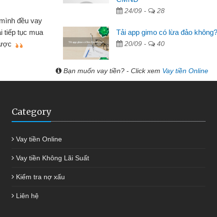
Lực - Tạp hóa
24/09 -
28
h doanh buôn bán nhỏ lẻ nhiều lúc cần vốn nhập
Tải app gimo có lừa đảo không
biết đến website qua bạn bè giới thiệu tôi đã giải
20/09 -
40
c công việc của mình nhanh chóng
Bạn muốn vay tiền? - Click xem
Vay tiền Online
Category
Vay tiền Online
Vay tiền Không Lãi Suất
Kiểm tra nợ xấu
Liên hệ