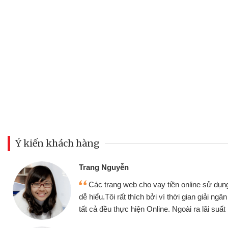
Ý kiến khách hàng
Đoàn Hữ
Mình c
y tiền online sử dụng thân thiện,
nhưng thậ
i vì thời gian giải ngân nhanh chóng
không cần 
ine. Ngoài ra lãi suất rất tốt
bè biết