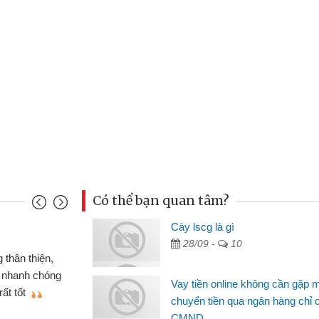
Có thể bạn quan tâm?
u Cảnh
Cày lscg là gì
28/09 -
10
ần tiền gấp nên định cầm cố chiếc xe wave
t may đã có gói vay tiền bằng CMND online
Vay tiền online không cần gặp 
gặp mặt nên rất tiện lợi, sẽ giới thiệu cho bạn
chuyển tiền qua ngân hàng chỉ 
CMND