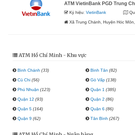
ATM VietinBank PGD Trung C
Ký hiệu:
VietinBank
Qu
Xã Trung Chánh, Huyện Hóc Môn,
ATM Hồ Chí Minh - Khu vực
Bình Chánh
(33)
Bình Tân
(82)
Củ Chi
(56)
Gò Vấp
(138)
Phú Nhuận
(123)
Quận 1
(385)
Quận 12
(93)
Quận 2
(86)
Quận 5
(164)
Quận 6
(86)
Quận 9
(62)
Tân Bình
(267)
ATM Hồ Chí Minh - Ngân hàng