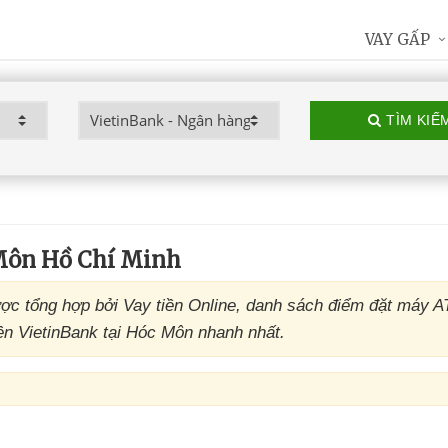
VAY GẤP
TÌM KIẾ
Môn Hồ Chí Minh
c tổng hợp bởi Vay tiền Online, danh sách điểm đặt máy 
ền VietinBank tại Hóc Môn nhanh nhất.