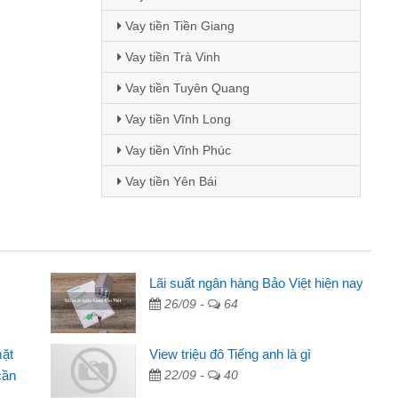
Vay tiền Tiền Giang
Vay tiền Trà Vinh
Vay tiền Tuyên Quang
Vay tiền Vĩnh Long
Vay tiền Vĩnh Phúc
Vay tiền Yên Bái
Mai Lan - Sinh viên
Lãi suất ngân hàng Bảo Việt hiện nay
26/09 -
64
Tôi biết đến thông qua quảng cáo trên facebook. Tôi là
sinh viên nên cần đóng tiền nhà, sinh nhật bạn bè, mà đọc
mặt
View triệu đô Tiếng anh là gì
thấy thủ tục nhanh gọn nên tôi quyết định vay
cần
22/09 -
40
Lâm Minh Chánh