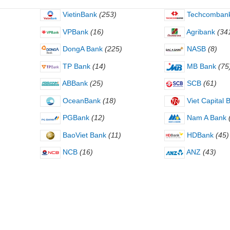
VietinBank
(253)
Techcomban
VPBank
(16)
Agribank
(34
DongA Bank
(225)
NASB
(8)
TP Bank
(14)
MB Bank
(75
ABBank
(25)
SCB
(61)
OceanBank
(18)
Viet Capital 
PGBank
(12)
Nam A Bank
BaoViet Bank
(11)
HDBank
(45)
NCB
(16)
ANZ
(43)