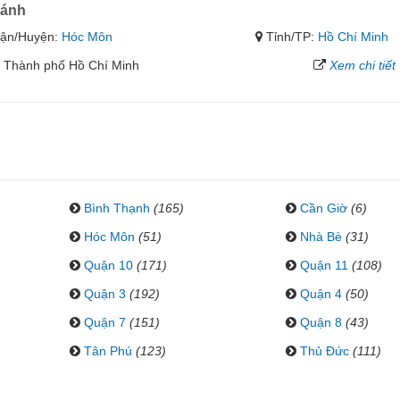
hánh
ận/Huyện:
Hóc Môn
Tỉnh/TP:
Hồ Chí Minh
 Thành phố Hồ Chí Minh
Xem chi tiết
Bình Thạnh
(165)
Cần Giờ
(6)
Hóc Môn
(51)
Nhà Bè
(31)
Quận 10
(171)
Quận 11
(108)
Quận 3
(192)
Quận 4
(50)
Quận 7
(151)
Quận 8
(43)
Tân Phú
(123)
Thủ Đức
(111)