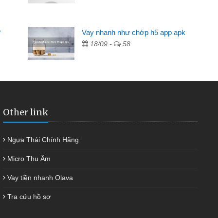
Mất 2 tuần các ngân hàng không ai cho vay. Trong khi
cần có 2 triệu để giải quyết việc riêng, trong 1-2 ngày tôi trả
?
Vay nhanh như chớp h5 app apk
được thôi. Cảm ơn đã giúp tôi kịp thời và nhanh chóng
18/09 -
58
Other link
Ngựa Thái Chính Hãng
Micro Thu Âm
Vay tiền nhanh Olava
Tra cứu hồ sơ